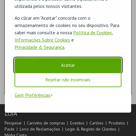
TEATRO & ARTE | CINEMA
utilizada pelos nossos visitantes.
CINEMAS CINEMAX PENAFIEL
Ao clicar em "Aceitar" concorda com o
SALA 1
armazenamento de cookies no seu dispositivo. Para
saber mais consulte a nossa
Política de Cookies
,
COMPRAR
+ INFO
Informações Sobre Cookies
e
Privacidade & Segurança
.
VP | VAIANA
TEATRO & ARTE | CINEMA ANIMAÇÃO/INFANTIL
Aceitar
CINEMAS CINEMAX PENAFIEL
SALA 1
Rejeitar não essenciais
COMPRAR
+ INFO
Gerir Preferências
LOJA
Pesquisar
Carrinho de compras
Eventos
Cartões
Produtos
Packs
Livro de Reclamações
Login & Registo de Clientes
Minha Conta