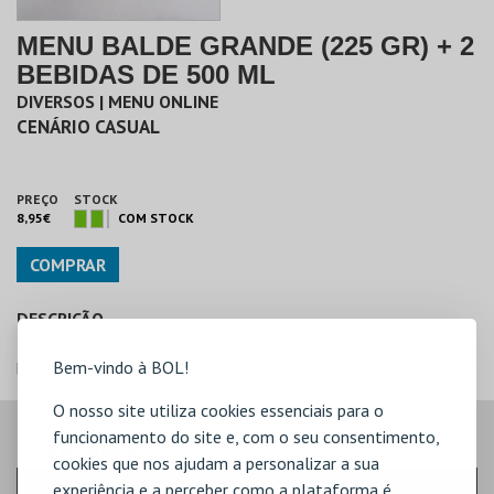
MENU BALDE GRANDE (225 GR) + 2
BEBIDAS DE 500 ML
DIVERSOS | MENU ONLINE
CENÁRIO CASUAL
PREÇO
STOCK
8,95€
COM STOCK
COMPRAR
DESCRIÇÃO
- Menu Missão Impossível - Menu Balde Gigante (125gr) + 2
Bem-vindo à BOL!
bebidas de 500 ml
O nosso site utiliza cookies essenciais para o
funcionamento do site e, com o seu consentimento,
VEJA AINDA:
cookies que nos ajudam a personalizar a sua
experiência e a perceber como a plataforma é
A ODISSEIA