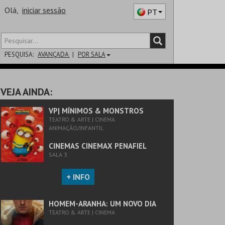
Olá,
iniciar sessão
PT
PESQUISA:
AVANÇADA
POR SALA
DISTRITO
VEJA AINDA:
SALA
VP| MÍNIMOS & MONSTROS
TEATRO & ARTE | CINEMA
ANIMAÇÃO/INFANTIL
CINEMAS CINEMAX PENAFIEL
SALA 3
+ INFO
HOMEM-ARANHA: UM NOVO DIA
TEATRO & ARTE | CINEMA