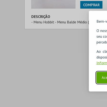
COMPRAR
DESCRIÇÃO
Bem-v
- Menu Hobbit - Menu Balde Médio (90gr) + 1 b
O noss
seu co
perceb
Ao cl
disp
Inform
Ace