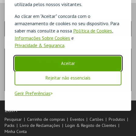
utilizada pelos nossos visitantes.
PASSO
- QUANTIDADE
Ao clicar em "Aceitar" concorda com o
armazenamento de cookies no seu dispositivo. Para
Escolha a quantidade e os produtos desejados
saber mais consulte a nossa
Política de Cookies
,
Informações Sobre Cookies
e
PASSO
- PRODUTO
Privacidade & Segurança
.
1.7 CORDOARIA DE OVAR - CATÁLOGO DE
EXPOSIÇÃO
Aceitar
LIVROS
CENTRO DE ARTE DE OVAR
Rejeitar não essenciais
Gerir Preferências
LOJA
Pesquisar
Carrinho de compras
Eventos
Cartões
Produtos
Packs
Livro de Reclamações
Login & Registo de Clientes
Minha Conta