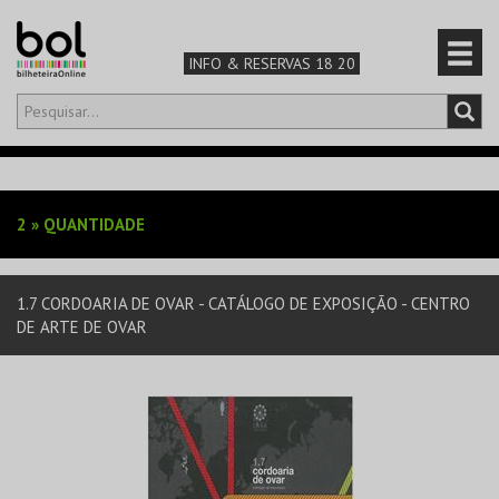
INFO & RESERVAS 18 20
Olá,
iniciar sessão
PT
0
CARRINHO
2
»
QUANTIDADE
TEATRO & ARTE
1.7 CORDOARIA DE OVAR - CATÁLOGO DE EXPOSIÇÃO - CENTRO
MÚSICA & FESTIVAIS
DE ARTE DE OVAR
FAMÍLIA
DESPORTO & AVENTURA