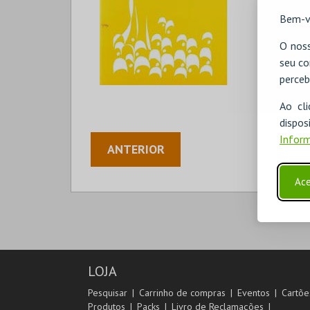
Bem-v
O noss
seu co
perceb
Ao cl
disp
Inform
ANTERIOR
Ace
LOJA
Pesquisar
Carrinho de compras
Eventos
Cartõe
Produtos
Packs
Livro de Reclamações