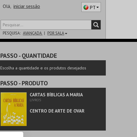
Olá,
iniciar sessão
PT
PESQUISA:
AVANÇADA
POR SALA
DISTRITO
PASSO
- QUANTIDADE
SALA
Escolha a quantidade e os produtos desejados
PASSO
- PRODUTO
CARTAS BÍBLICAS A MARIA
LIVROS
CENTRO DE ARTE DE OVAR