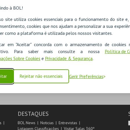
indo à BOL!
o site utiliza cookies essenciais para o funcionamento do site e
nsentimento, cookies que nos ajudam a personalizar a sua experiên
er como a plataforma é utilizada pelos nossos visitantes.
ADICIONAR
icar em "Aceitar" concorda com o armazenamento de cookies 
ositivo. Para saber mais consulte a nossa
Política de 
ações Sobre Cookies
e
Privacidade & Segurança
.
SEGUINTE
itar
Rejeitar não essenciais
Gerir Preferências
DESTAQUES
s
BOL News
Noticias
Entrevistas
Listagem Classificações
Visitar Salas 360º