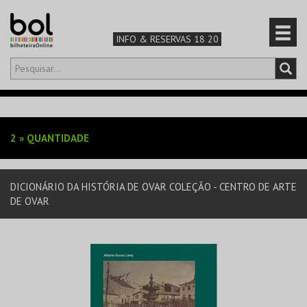
INFO & RESERVAS 18 20
Olá,
iniciar sessão
PT
0
CARRINHO
2
»
QUANTIDADE
TEATRO & ARTE
DICIONÁRIO DA HISTÓRIA DE OVAR COLEÇÃO - CENTRO DE ARTE
MÚSICA & FESTIVAIS
DE OVAR
FAMÍLIA
DESPORTO & AVENTURA