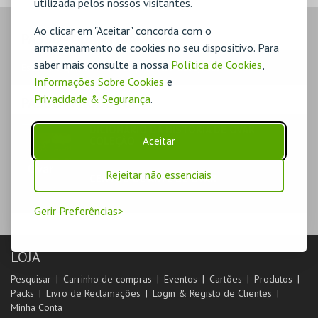
utilizada pelos nossos visitantes.
Ao clicar em "Aceitar" concorda com o
PASSO
- QUANTIDADE
armazenamento de cookies no seu dispositivo. Para
saber mais consulte a nossa
Política de Cookies
,
Escolha a quantidade e os produtos desejados
Informações Sobre Cookies
e
Privacidade & Segurança
.
PASSO
- PRODUTO
DICIONÁRIO DA HISTÓRIA DE OVAR
Aceitar
COLEÇÃO
LIVROS
Rejeitar não essenciais
CENTRO DE ARTE DE OVAR
Gerir Preferências
LOJA
Pesquisar
Carrinho de compras
Eventos
Cartões
Produtos
Packs
Livro de Reclamações
Login & Registo de Clientes
Minha Conta