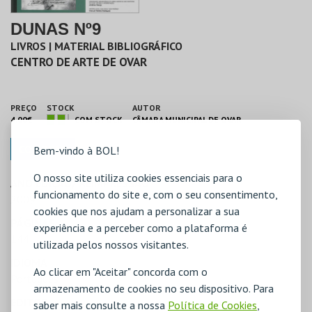
DUNAS Nº9
LIVROS | MATERIAL BIBLIOGRÁFICO
CENTRO DE ARTE DE OVAR
PREÇO
STOCK
AUTOR
4,00€
COM STOCK
CÂMARA MUNICIPAL DE OVAR
COMPRAR
Bem-vindo à BOL!
O nosso site utiliza cookies essenciais para o
ANO EDIÇÃO/ REIMPRESSÃO
funcionamento do site e, com o seu consentimento,
2009
cookies que nos ajudam a personalizar a sua
PÁGINAS
experiência e a perceber como a plataforma é
144
utilizada pelos nossos visitantes.
IDIOMA
Ao clicar em "Aceitar" concorda com o
Português
armazenamento de cookies no seu dispositivo. Para
EDITOR
saber mais consulte a nossa
Política de Cookies
,