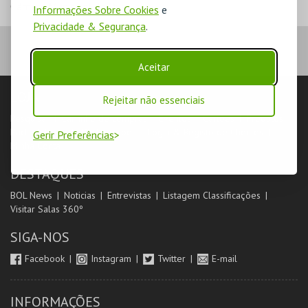
Câmara Municipal de Ovar
Informações Sobre Cookies
e
Privacidade & Segurança
.
Aceitar
LOJA
Rejeitar não essenciais
Pesquisar
Carrinho de compras
Eventos
Cartões
Produtos
Packs
Livro de Reclamações
Login & Registo de Clientes
Gerir Preferências
Minha Conta
DESTAQUES
BOL News
Noticias
Entrevistas
Listagem Classificações
Visitar Salas 360º
SIGA-NOS
Facebook
Instagram
Twitter
E-mail
INFORMAÇÕES