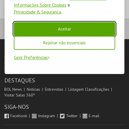
EDITOR
Informações Sobre Cookies
e
Câmara Municipal de Ovar
Privacidade & Segurança
.
Aceitar
Rejeitar não essenciais
LOJA
Pesquisar
Gerir Preferências
Carrinho de compras
Eventos
Cartões
Produtos
Packs
Livro de Reclamações
Login & Registo de Clientes
Minha Conta
DESTAQUES
BOL News
Noticias
Entrevistas
Listagem Classificações
Visitar Salas 360º
SIGA-NOS
Facebook
Instagram
Twitter
E-mail