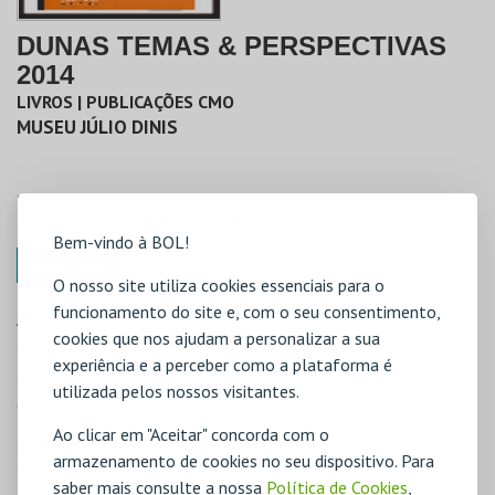
DUNAS TEMAS & PERSPECTIVAS
2014
LIVROS | PUBLICAÇÕES CMO
MUSEU JÚLIO DINIS
PREÇO
STOCK
AUTOR
4,00€
COM STOCK
DIVERSOS
Bem-vindo à BOL!
COMPRAR
O nosso site utiliza cookies essenciais para o
funcionamento do site e, com o seu consentimento,
ANO EDIÇÃO/ REIMPRESSÃO
cookies que nos ajudam a personalizar a sua
2014
experiência e a perceber como a plataforma é
PÁGINAS
utilizada pelos nossos visitantes.
96
Ao clicar em "Aceitar" concorda com o
IDIOMA
armazenamento de cookies no seu dispositivo. Para
Português
saber mais consulte a nossa
Política de Cookies
,