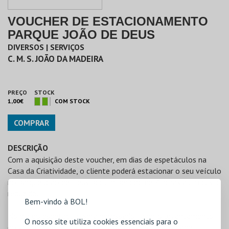
VOUCHER DE ESTACIONAMENTO
PARQUE JOÃO DE DEUS
DIVERSOS | SERVIÇOS
C. M. S. JOÃO DA MADEIRA
PREÇO
STOCK
1,00€
COM STOCK
COMPRAR
DESCRIÇÃO
Com a aquisição deste voucher, em dias de espetáculos na
Casa da Criatividade, o cliente poderá estacionar o seu veículo
no parque João de Deus por um periodo de 4 horas a um custo
reduzido.
Bem-vindo à BOL!
No dia do espetáculo será necessário fazer o levantamento
O nosso site utiliza cookies essenciais para o
do voucher físico na bilheteira da Casa da Criatividade.