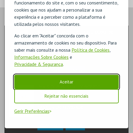
funcionamento do site e, com o seu consentimento,
cookies que nos ajudam a personalizar a sua
experiência e a perceber como a plataforma é
VEJA AINDA:
utilizada pelos nossos visitantes.
NOVEMBRO JAZZ '26 . HUGO LOBO, BE
Ao clicar em "Aceitar" concorda com o
BOPPIN'
armazenamento de cookies no seu dispositivo. Para
MÚSICA & FESTIVAIS | JAZZ
saber mais consulte a nossa
Política de Cookies
,
CASA DA CRIATIVIDADE
Informações Sobre Cookies
e
SALA PRINCIPAL
Privacidade & Segurança
.
COMPRAR
+ INFO
Aceitar
*MAIS QUE MÚSICA . CONCERTO
EVANGELÍSTICO
Rejeitar não essenciais
MÚSICA & FESTIVAIS | GOSPEL
CASA DA CRIATIVIDADE
Gerir Preferências
PAÇOS DA CULTURA
COMPRAR
+ INFO