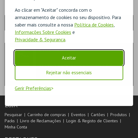
PASSO
- QUANTIDADE
Ao clicar em "Aceitar" concorda com o
armazenamento de cookies no seu dispositivo. Para
Escolha a quantidade e os produtos desejados
saber mais consulte a nossa
Política de Cookies
,
Informações Sobre Cookies
e
PASSO
- PRODUTO
Privacidade & Segurança
.
A VOZ ENLUTADA
LIVROS
Aceitar
TEATRO NACIONAL SÃO JOÃO E.P.E.
Rejeitar não essenciais
Gerir Preferências
LOJA
Pesquisar
Carrinho de compras
Eventos
Cartões
Produtos
Packs
Livro de Reclamações
Login & Registo de Clientes
Minha Conta