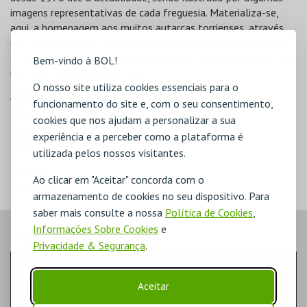
imagens representativas de cada freguesia. Materializa-se,
aqui, a homenagem aos muitos autarcas torrienses, através
da inscrição do seu nome no livro. A exposição complementa-
o, assentando sobretudo na imagem, na imagem que não cabe
Bem-vindo à BOL!
no livro… Data de edição: 2007
O nosso site utiliza cookies essenciais para o
ANO EDIÇÃO/ REIMPRESSÃO
funcionamento do site e, com o seu consentimento,
2007
cookies que nos ajudam a personalizar a sua
PÁGINAS
experiência e a perceber como a plataforma é
198
utilizada pelos nossos visitantes.
IDIOMA
Ao clicar em "Aceitar" concorda com o
Português
armazenamento de cookies no seu dispositivo. Para
saber mais consulte a nossa
Política de Cookies
,
Informações Sobre Cookies
e
VEJA AINDA:
Privacidade & Segurança
.
EXPOSIÇÃO TEMPORARIA E PERMANENTE
MUSEU MUNICIPAL
Aceitar
FAMÍLIA | EXPOSIÇÃO