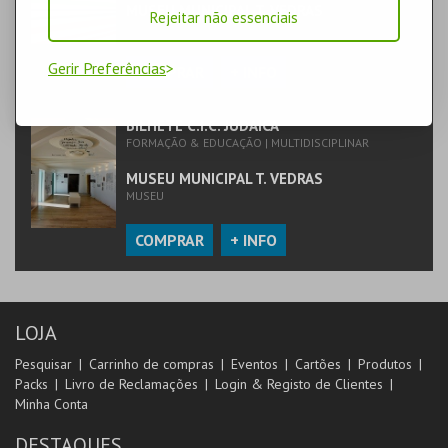
MUSEU MUNICIPAL T. VEDRAS
Rejeitar não essenciais
MUSEU
Gerir Preferências
COMPRAR
+ INFO
BILHETE C.I.C. JUDAICA
FORMAÇÃO & EDUCAÇÃO | MULTIDISCIPLINAR
MUSEU MUNICIPAL T. VEDRAS
MUSEU
COMPRAR
+ INFO
LOJA
Pesquisar
Carrinho de compras
Eventos
Cartões
Produtos
Packs
Livro de Reclamações
Login & Registo de Clientes
Minha Conta
DESTAQUES