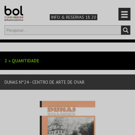
INFO & RESERVAS 18 20
Olá,
iniciar sessão
PT
0
CARRINHO
2
»
QUANTIDADE
TEATRO & ARTE
DUNAS Nº24 - CENTRO DE ARTE DE OVAR
MÚSICA & FESTIVAIS
FAMÍLIA
DESPORTO & AVENTURA