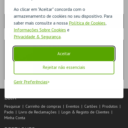
PASSO
- QUANTIDADE
Ao clicar em "Aceitar" concorda com o
armazenamento de cookies no seu dispositivo. Para
Escolha a quantidade e os produtos desejados
saber mais consulte a nossa
Política de Cookies
,
Informações Sobre Cookies
e
PASSO
- PRODUTO
Privacidade & Segurança
.
DUNAS Nº24
LIVROS
Aceitar
CENTRO DE ARTE DE OVAR
Rejeitar não essenciais
Gerir Preferências
LOJA
Pesquisar
Carrinho de compras
Eventos
Cartões
Produtos
Packs
Livro de Reclamações
Login & Registo de Clientes
Minha Conta