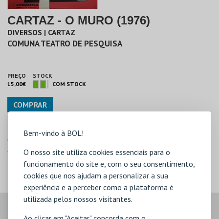
CARTAZ - O MURO (1976)
DIVERSOS | CARTAZ
COMUNA TEATRO DE PESQUISA
PREÇO
STOCK
15,00€
COM STOCK
COMPRAR
DESCRIÇÃO
Bem-vindo à BOL!
Cartaz original do espectaculo O MURO (1976), com
encenação de João Mota
O nosso site utiliza cookies essenciais para o
funcionamento do site e, com o seu consentimento,
OUTRAS INFORMAÇÕES
cookies que nos ajudam a personalizar a sua
Não inclui embalagem de transporte
experiência e a perceber como a plataforma é
utilizada pelos nossos visitantes.
VEJA AINDA:
Ao clicar em "Aceitar" concorda com o