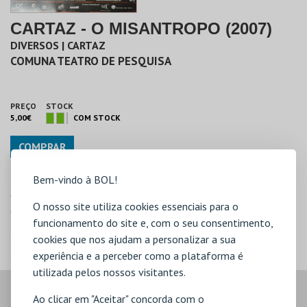
CARTAZ - O MISANTROPO (2007)
DIVERSOS | CARTAZ
COMUNA TEATRO DE PESQUISA
PREÇO
STOCK
5,00€
COM STOCK
COMPRAR
Bem-vindo à BOL!
DESCRIÇÃO
Cartaz original da peça O MISANTROPO (2007), com
O nosso site utiliza cookies essenciais para o
encenação de Álvaro Correia
funcionamento do site e, com o seu consentimento,
OUTRAS INFORMAÇÕES
cookies que nos ajudam a personalizar a sua
Não inclui embalagem de transporte
experiência e a perceber como a plataforma é
utilizada pelos nossos visitantes.
Ao clicar em "Aceitar" concorda com o
VEJA AINDA: