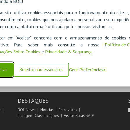
indo à BOL!
o site utiliza cookies essenciais para o funcionamento do site e
nsentimento, cookies que nos ajudam a personalizar a sua experiên
er como a plataforma é utilizada pelos nossos visitantes.
icar em "Aceitar" concorda com o armazenamento de cookies 
ositivo. Para saber mais consulte a nossa
Política de 
ações Sobre Cookies
e
Privacidade & Segurança
.
itar
Rejeitar não essenciais
Gerir Preferências
DESTAQUES
s
BOL News
Noticias
Entrevistas
Listagem Classificações
Visitar Salas 360º