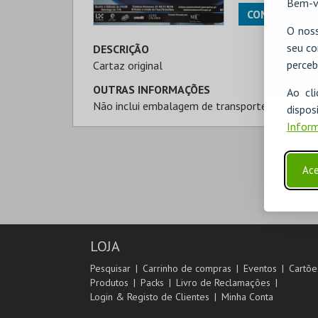
Bem-v
COMPRAR
O noss
seu co
DESCRIÇÃO
perceb
Cartaz original
OUTRAS INFORMAÇÕES
Ao cl
Não inclui embalagem de transporte
disp
Inform
Ace
LOJA
Pesquisar
Carrinho de compras
Eventos
Cartõe
Produtos
Packs
Livro de Reclamações
Login & Registo de Clientes
Minha Conta