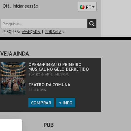
Olá,
iniciar sessão
PT
PESQUISA:
AVANÇADA
POR SALA
DISTRITO
VEJA AINDA:
SALA
ÓPERA-PIMBA! O PRIMEIRO
MUSICAL NO GELO DERRETIDO
TEATRO & ARTE | MUSICAL
TEATRO DA COMUNA
SALA NOVA
COMPRAR
+ INFO
PUB