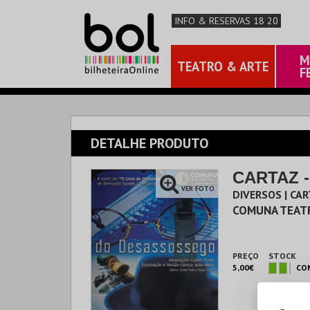
INFO & RESERVAS 18 20
M
TEATRO & ARTE
F
DETALHE PRODUTO
CARTAZ 
VER FOTO
DIVERSOS | CA
COMUNA TEAT
PREÇO
STOCK
5,00€
CO