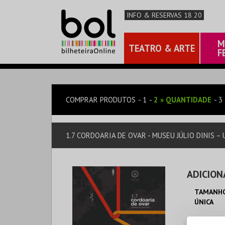
INFO & RESERVAS 18 20
M
TEATRO & ARTE
F
COMPRAR PRODUTOS
1
2
»
QUANTIDADE
3
1.7 CORDOARIA DE OVAR - MUSEU JÚLIO DINIS 
ADICION
TAMANHO
ÚNICA