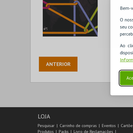
Bem-v
O noss
seu co
perceb
Ao cl
disp
Inform
ANTERIOR
Ace
LOJA
Pesquisar
Carrinho de compras
Eventos
Cartõe
Produtos
Packs
Livro de Reclamações