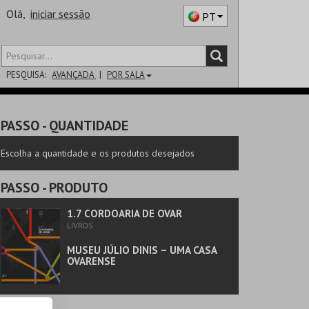
Olá,
iniciar sessão
PT
PESQUISA:
AVANÇADA
POR SALA
DISTRITO
PASSO
- QUANTIDADE
SALA
Escolha a quantidade e os produtos desejados
PASSO
- PRODUTO
1.7 CORDOARIA DE OVAR
LIVROS
MUSEU JÚLIO DINIS – UMA CASA
OVARENSE