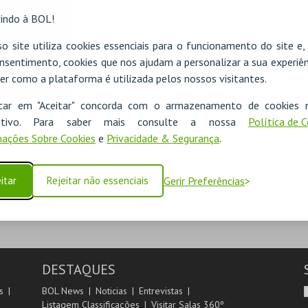
indo à BOL!
o site utiliza cookies essenciais para o funcionamento do site e
nsentimento, cookies que nos ajudam a personalizar a sua experiên
er como a plataforma é utilizada pelos nossos visitantes.
ADICIONAR
icar em "Aceitar" concorda com o armazenamento de cookies 
ositivo. Para saber mais consulte a nossa
Política de 
ações Sobre Cookies
e
Privacidade & Segurança
.
SEGUINTE
itar
Rejeitar não essenciais
Gerir Preferências
DESTAQUES
s
BOL News
Noticias
Entrevistas
Listagem Classificações
Visitar Salas 360º