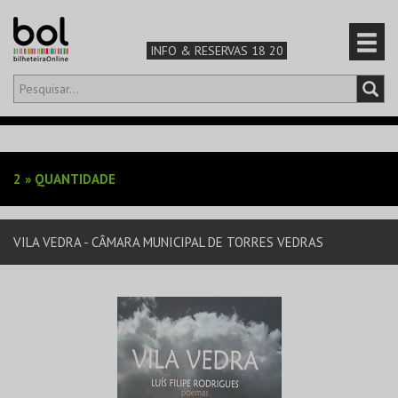
INFO & RESERVAS 18 20
Olá,
iniciar sessão
PT
0
CARRINHO
2
»
QUANTIDADE
TEATRO & ARTE
VILA VEDRA - CÂMARA MUNICIPAL DE TORRES VEDRAS
MÚSICA & FESTIVAIS
FAMÍLIA
DESPORTO & AVENTURA