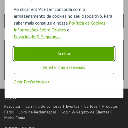
PASSO
- QUANTIDADE
Ao clicar em "Aceitar" concorda com o
armazenamento de cookies no seu dispositivo. Para
Escolha a quantidade e os produtos desejados
saber mais consulte a nossa
Política de Cookies
,
Informações Sobre Cookies
e
PASSO
- PRODUTO
Privacidade & Segurança
.
VILA VEDRA
LIVROS
Aceitar
CÂMARA MUNICIPAL DE TORRES VEDRAS
Rejeitar não essenciais
Gerir Preferências
LOJA
Pesquisar
Carrinho de compras
Eventos
Cartões
Produtos
Packs
Livro de Reclamações
Login & Registo de Clientes
Minha Conta