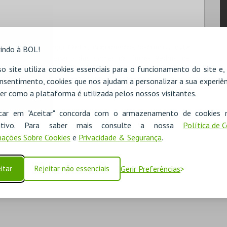
ue constituem importantes documentos históricos, esta
indo à BOL!
ões do Bicentenário das Linhas de Torres Vedras. os
o site utiliza cookies essenciais para o funcionamento do site e
igues e todos eles são acompanhados das magníficas
Luís Filipe Rodrigues (poemas) e José Pedro Sobreiro
nsentimento, cookies que nos ajudam a personalizar a sua experiên
er como a plataforma é utilizada pelos nossos visitantes.
icar em "Aceitar" concorda com o armazenamento de cookies 
ositivo. Para saber mais consulte a nossa
Política de 
ações Sobre Cookies
e
Privacidade & Segurança
.
itar
Rejeitar não essenciais
Gerir Preferências