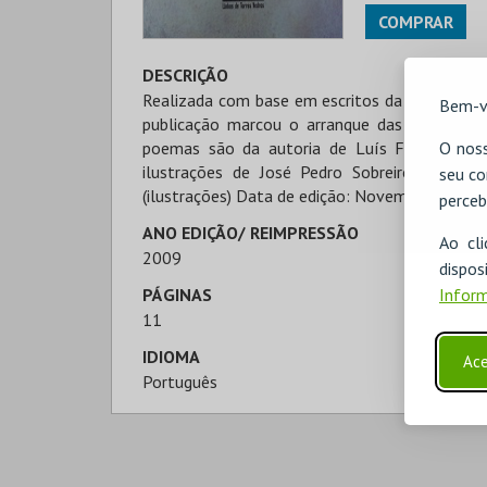
COMPRAR
DESCRIÇÃO
Realizada com base em escritos da época e q
Bem-v
publicação marcou o arranque das comemoraç
O noss
poemas são da autoria de Luís Filipe Rodr
ilustrações de José Pedro Sobreiro. Autor: 
seu co
(ilustrações) Data de edição: Novembro 2009
perceb
ANO EDIÇÃO/ REIMPRESSÃO
Ao cl
2009
disp
Inform
PÁGINAS
11
IDIOMA
Ace
Português