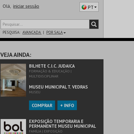
Olá,
iniciar sessão
PT
PESQUISA:
AVANÇADA
POR SALA
DISTRITO
VEJA AINDA:
SALA
BILHETE C.I.C. JUDAICA
FORMAÇÃO & EDUCAÇÃO |
MULTIDISCIPLINAR
MUSEU MUNICIPAL T. VEDRAS
MUSEU
COMPRAR
+ INFO
EXPOSIÇÃO TEMPORARIA E
PERMANENTE MUSEU MUNICIPAL
FAMÍLIA | EXPOSIÇÃO