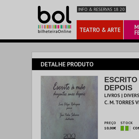
INFO & RESERVAS 18 20
M
TEATRO & ARTE
F
DETALHE PRODUTO
ESCRITO
DEPOIS
LIVROS | DIVER
C. M. TORRES 
PREÇO
STOCK
10,00€
CO