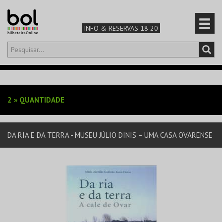
INFO & RESERVAS 18 20
Olá,
iniciar sessão
PT
0
CARRINHO
2
»
QUANTIDADE
TEATRO & ARTE
DA RIA E DA TERRA - MUSEU JÚLIO DINIS – UMA CASA OVARENSE
MÚSICA & FESTIVAIS
FAMÍLIA
DESPORTO & AVENTURA