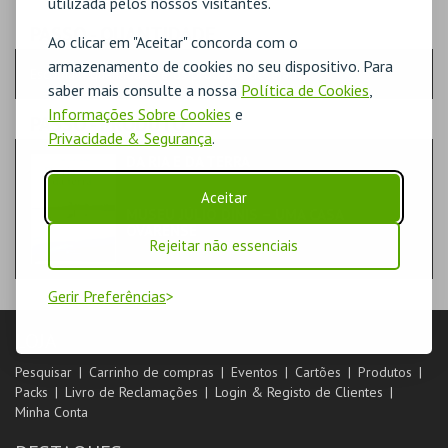
utilizada pelos nossos visitantes.
PASSO
- QUANTIDADE
Ao clicar em "Aceitar" concorda com o
armazenamento de cookies no seu dispositivo. Para
Escolha a quantidade e os produtos desejados
saber mais consulte a nossa
Política de Cookies
,
Informações Sobre Cookies
e
PASSO
- PRODUTO
Privacidade & Segurança
.
DA RIA E DA TERRA
LIVROS
Aceitar
MUSEU JÚLIO DINIS – UMA CASA
OVARENSE
Rejeitar não essenciais
Gerir Preferências
LOJA
Pesquisar
Carrinho de compras
Eventos
Cartões
Produtos
Packs
Livro de Reclamações
Login & Registo de Clientes
Minha Conta