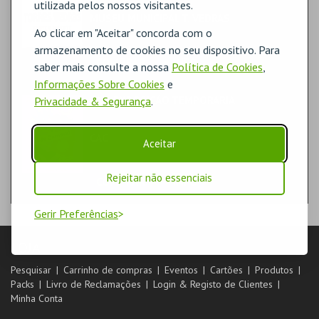
utilizada pelos nossos visitantes.
MUSEU MUNICIPAL T. VEDRAS
MUSEU
Ao clicar em "Aceitar" concorda com o
armazenamento de cookies no seu dispositivo. Para
COMPRAR
+ INFO
saber mais consulte a nossa
Política de Cookies
,
Informações Sobre Cookies
e
CAC_EXPOSIÇÃO TEMPORÁRIA
Privacidade & Segurança
.
TEATRO & ARTE | EXPOSIÇÃO
CAC
Aceitar
EXPOSIÇÕES
Rejeitar não essenciais
COMPRAR
+ INFO
Gerir Preferências
LOJA
Pesquisar
Carrinho de compras
Eventos
Cartões
Produtos
Packs
Livro de Reclamações
Login & Registo de Clientes
Minha Conta