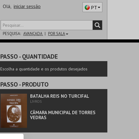
Olá,
iniciar sessão
PT
PESQUISA:
AVANÇADA
POR SALA
DISTRITO
PASSO
- QUANTIDADE
SALA
Escolha a quantidade e os produtos desejados
PASSO
- PRODUTO
BATALHA REIS NO TURCIFAL
LIVROS
CÂMARA MUNICIPAL DE TORRES
VEDRAS