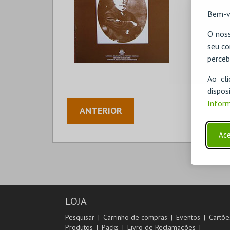
Bem-v
O noss
seu co
perceb
Ao cl
disp
Inform
ANTERIOR
Ace
LOJA
Pesquisar
Carrinho de compras
Eventos
Cartõe
Produtos
Packs
Livro de Reclamações