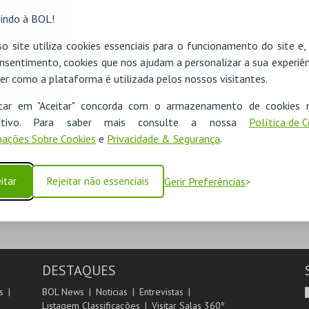
indo à BOL!
o site utiliza cookies essenciais para o funcionamento do site e
nsentimento, cookies que nos ajudam a personalizar a sua experiên
er como a plataforma é utilizada pelos nossos visitantes.
ADICIONAR
icar em "Aceitar" concorda com o armazenamento de cookies 
ositivo. Para saber mais consulte a nossa
Política de 
ações Sobre Cookies
e
Privacidade & Segurança
.
SEGUINTE
itar
Rejeitar não essenciais
Gerir Preferências
DESTAQUES
s
BOL News
Noticias
Entrevistas
Listagem Classificações
Visitar Salas 360º