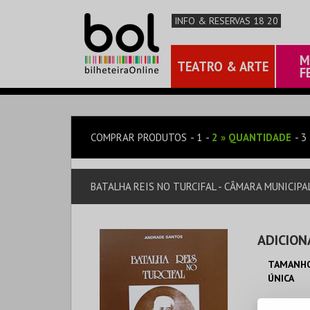
INFO & RESERVAS 18 20
M
TEATRO & ARTE
F
COMPRAR PRODUTOS
1
2
»
QUANTIDADE
3
BATALHA REIS NO TURCIFAL - CÂMARA MUNICIP
ADICION
TAMANHO
ÚNICA