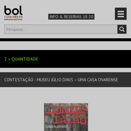
INFO & RESERVAS 18 20
Olá,
iniciar sessão
PT
0
CARRINHO
2
»
QUANTIDADE
TEATRO & ARTE
CONTESTAÇÃO - MUSEU JÚLIO DINIS – UMA CASA OVARENSE
MÚSICA & FESTIVAIS
FAMÍLIA
DESPORTO & AVENTURA