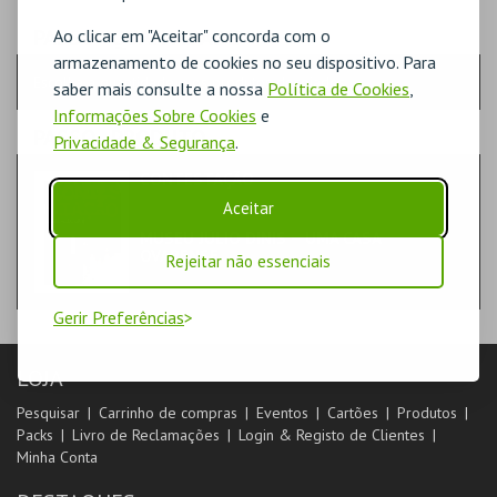
PASSO
- QUANTIDADE
Ao clicar em "Aceitar" concorda com o
armazenamento de cookies no seu dispositivo. Para
Escolha a quantidade e os produtos desejados
saber mais consulte a nossa
Política de Cookies
,
Informações Sobre Cookies
e
PASSO
- PRODUTO
Privacidade & Segurança
.
CONTESTAÇÃO
LIVROS
Aceitar
MUSEU JÚLIO DINIS – UMA CASA
OVARENSE
Rejeitar não essenciais
Gerir Preferências
LOJA
Pesquisar
Carrinho de compras
Eventos
Cartões
Produtos
Packs
Livro de Reclamações
Login & Registo de Clientes
Minha Conta