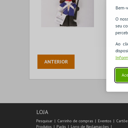
Bem-v
O noss
seu co
perceb
Ao cl
disp
Inform
ANTERIOR
Ace
LOJA
Pesquisar
Carrinho de compras
Eventos
Cartõe
Produtos
Packs
Livro de Reclamações