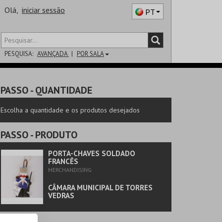
Olá,
iniciar sessão
PT
PESQUISA:
AVANÇADA
POR SALA
DISTRITO
PASSO
- QUANTIDADE
SALA
Escolha a quantidade e os produtos desejados
PASSO
- PRODUTO
PORTA-CHAVES SOLDADO
FRANCÊS
MERCHANDISING
CÂMARA MUNICIPAL DE TORRES
VEDRAS