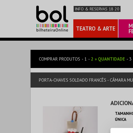
INFO & RESERVAS 18 20
M
TEATRO & ARTE
F
COMPRAR PRODUTOS
1
2
»
QUANTIDADE
3
PORTA-CHAVES SOLDADO FRANCÊS - CÂMARA MU
ADICION
TAMANHO
ÚNICA