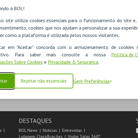
indo à BOL!
o site utiliza cookies essenciais para o funcionamento do site e
nsentimento, cookies que nos ajudam a personalizar a sua experiên
er como a plataforma é utilizada pelos nossos visitantes.
ADICIONAR
icar em "Aceitar" concorda com o armazenamento de cookies 
ositivo. Para saber mais consulte a nossa
Política de 
ações Sobre Cookies
e
Privacidade & Segurança
.
SEGUINTE
itar
Rejeitar não essenciais
Gerir Preferências
DESTAQUES
s
BOL News
Noticias
Entrevistas
Listagem Classificações
Visitar Salas 360º