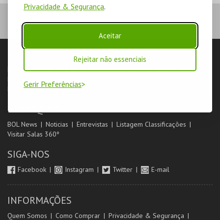
Privacidade & Segurança
.
Aceitar
LOJA
Rejeitar não essenciais
Pesquisar
Carrinho de compras
Eventos
Cartões
Produtos
Packs
Livro de Reclamações
Login & Registo de Clientes
Gerir Preferências
Minha Conta
DESTAQUES
BOL News
Noticias
Entrevistas
Listagem Classificações
Visitar Salas 360º
SIGA-NOS
Facebook
Instagram
Twitter
E-mail
INFORMAÇÕES
Quem Somos
Como Comprar
Privacidade & Segurança