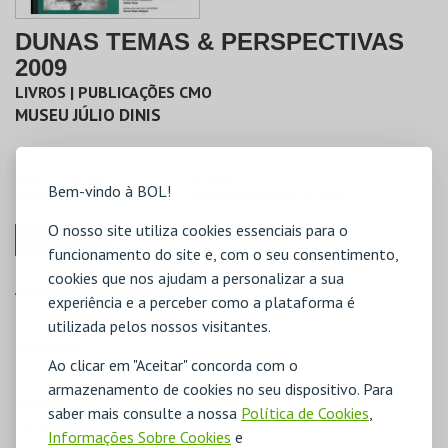
DUNAS TEMAS & PERSPECTIVAS
2009
LIVROS | PUBLICAÇÕES CMO
MUSEU JÚLIO DINIS
PREÇO
STOCK
AUTOR
Bem-vindo à BOL!
4,00€
COM STOCK
CÂMARA MUNICIPAL DE OVAR
O nosso site utiliza cookies essenciais para o
COMPRAR
funcionamento do site e, com o seu consentimento,
cookies que nos ajudam a personalizar a sua
ANO EDIÇÃO/ REIMPRESSÃO
experiência e a perceber como a plataforma é
2009
utilizada pelos nossos visitantes.
PÁGINAS
Ao clicar em "Aceitar" concorda com o
144
armazenamento de cookies no seu dispositivo. Para
IDIOMA
saber mais consulte a nossa
Política de Cookies
,
Português
Informações Sobre Cookies
e