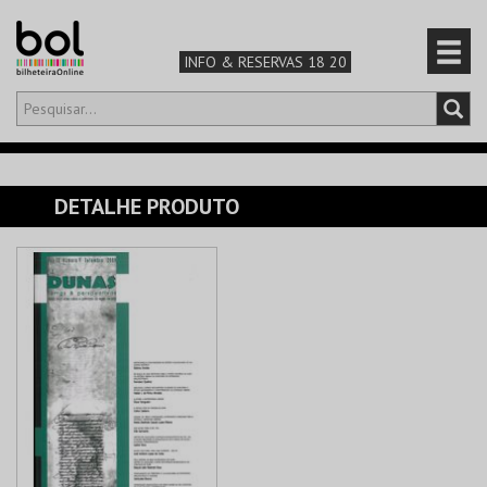
INFO & RESERVAS 18 20
Olá,
iniciar sessão
PT
0
CARRINHO
DETALHE PRODUTO
TEATRO & ARTE
MÚSICA & FESTIVAIS
FAMÍLIA
DESPORTO & AVENTURA