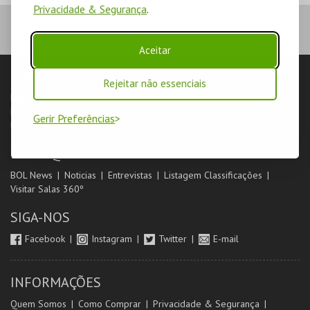
Privacidade & Segurança
.
Aceitar
LOJA
Rejeitar não essenciais
Pesquisar
Carrinho de compras
Eventos
Cartões
Produtos
Packs
Livro de Reclamações
Login & Registo de Clientes
Gerir Preferências
Minha Conta
DESTAQUES
BOL News
Noticias
Entrevistas
Listagem Classificações
Visitar Salas 360º
SIGA-NOS
Facebook
Instagram
Twitter
E-mail
INFORMAÇÕES
Quem Somos
Como Comprar
Privacidade & Segurança