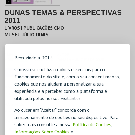
DUNAS TEMAS & PERSPECTIVAS
2011
LIVROS | PUBLICAÇÕES CMO
MUSEU JÚLIO DINIS
PREÇO
STOCK
AUTOR
Bem-vindo à BOL!
4,00€
COM STOCK
CÂMARA MUNICIPAL DE OVAR
O nosso site utiliza cookies essenciais para o
COMPRAR
funcionamento do site e, com o seu consentimento,
cookies que nos ajudam a personalizar a sua
ANO EDIÇÃO/ REIMPRESSÃO
experiência e a perceber como a plataforma é
2011
utilizada pelos nossos visitantes.
PÁGINAS
Ao clicar em "Aceitar" concorda com o
96
armazenamento de cookies no seu dispositivo. Para
IDIOMA
saber mais consulte a nossa
Política de Cookies
,
Português
Informações Sobre Cookies
e