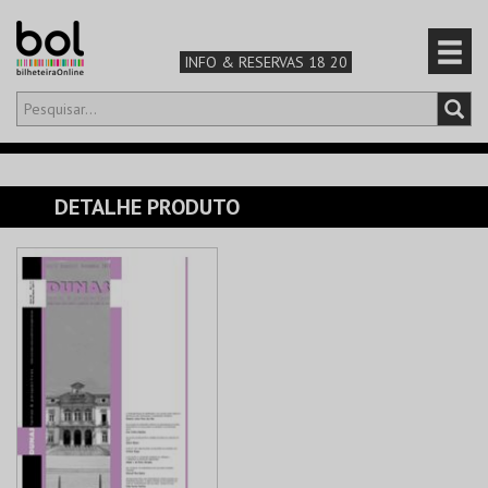
INFO & RESERVAS 18 20
Olá,
iniciar sessão
PT
0
CARRINHO
DETALHE PRODUTO
TEATRO & ARTE
MÚSICA & FESTIVAIS
FAMÍLIA
DESPORTO & AVENTURA