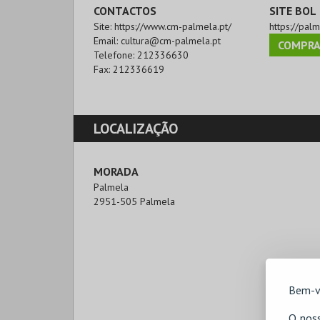
CONTACTOS
SITE BOL
Site:
https://www.cm-palmela.pt/
https://palm
Email:
cultura@cm-palmela.pt
COMPRA
Telefone:
212336630
Fax:
212336619
LOCALIZAÇÃO
MORADA
Palmela

2951-505 Palmela
Bem-v
O noss