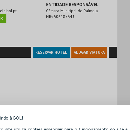
ENTIDADE RESPONSÁVEL
ela.bol.pt
Câmara Municipal de Palmela
NIF:
506187543
R
RESERVAR HOTEL
ALUGAR VIATURA
indo à BOL!
o site utiliza cookies essenciais para o funcionamento do site e