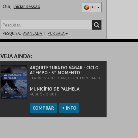
Olá,
iniciar sessão
PT
PESQUISA:
AVANÇADA
POR SALA
DISTRITO
VEJA AINDA:
SALA
ARQUITETURA DO VAGAR - CICLO
ATEMPO - 3º MOMENTO
TEATRO & ARTE | DANÇA CONTEMPORÂNEA
MUNICÍPIO DE PALMELA
AUDITÓRIO OUT
COMPRAR
+ INFO