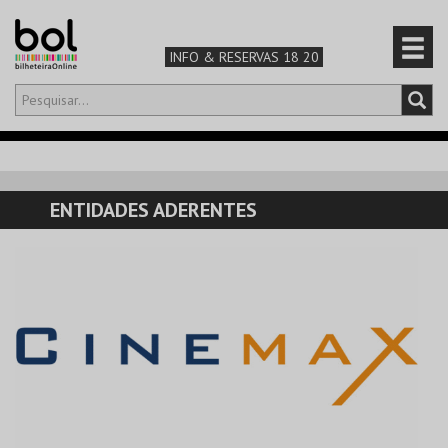
INFO & RESERVAS 18 20
Olá,
iniciar sessão
PT
0
CARRINHO
ENTIDADES ADERENTES
TEATRO & ARTE
MÚSICA & FESTIVAIS
FAMÍLIA
DESPORTO & AVENTURA