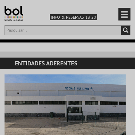
INFO & RESERVAS 18 20
Olá,
iniciar sessão
PT
0
CARRINHO
ENTIDADES ADERENTES
TEATRO & ARTE
MÚSICA & FESTIVAIS
FAMÍLIA
DESPORTO & AVENTURA