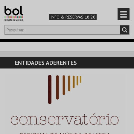
INFO & RESERVAS 18 20
Olá,
iniciar sessão
PT
0
CARRINHO
ENTIDADES ADERENTES
TEATRO & ARTE
MÚSICA & FESTIVAIS
FAMÍLIA
DESPORTO & AVENTURA