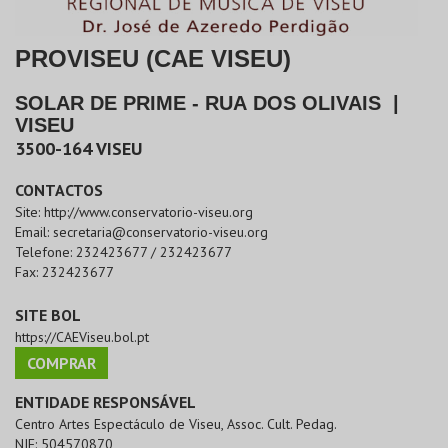
PROVISEU (CAE VISEU)
SOLAR DE PRIME - RUA DOS OLIVAIS
|
VISEU
3500-164
VISEU
CONTACTOS
Site:
http://www.conservatorio-viseu.org
Email:
secretaria@conservatorio-viseu.org
Telefone:
232423677 / 232423677
Fax:
232423677
SITE BOL
https://CAEViseu.bol.pt
COMPRAR
ENTIDADE RESPONSÁVEL
Centro Artes Espectáculo de Viseu, Assoc. Cult. Pedag.
NIF:
504570870