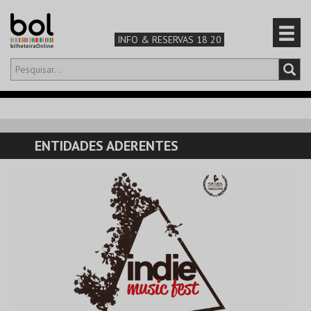
INFO & RESERVAS 18 20
Olá,
iniciar sessão
PT
0
CARRINHO
ENTIDADES ADERENTES
TEATRO & ARTE
MÚSICA & FESTIVAIS
FAMÍLIA
DESPORTO & AVENTURA