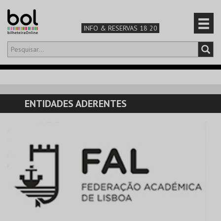
INFO & RESERVAS 18 20
Olá,
iniciar sessão
PT
0
CARRINHO
ENTIDADES ADERENTES
TEATRO & ARTE
MÚSICA & FESTIVAIS
FAMÍLIA
DESPORTO & AVENTURA