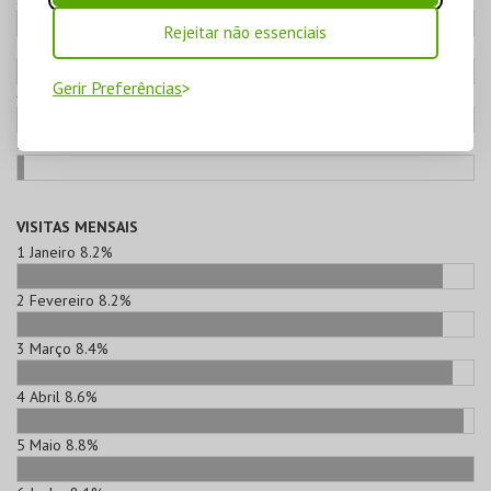
Rejeitar não essenciais
3
Instagram
1.6%
Gerir Preferências
4
Linkedin
0.8%
5
Restantes
1.4%
VISITAS MENSAIS
1
Janeiro
8.2%
2
Fevereiro
8.2%
3
Março
8.4%
4
Abril
8.6%
5
Maio
8.8%