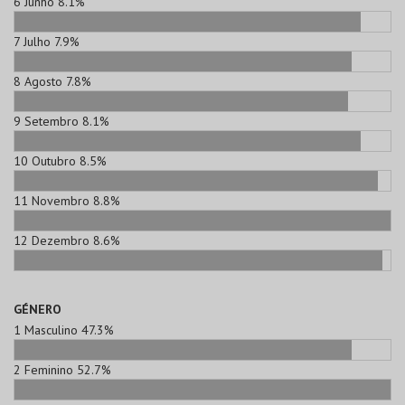
6
Junho
8.1%
7
Julho
7.9%
8
Agosto
7.8%
9
Setembro
8.1%
10
Outubro
8.5%
11
Novembro
8.8%
12
Dezembro
8.6%
GÉNERO
1
Masculino
47.3%
2
Feminino
52.7%