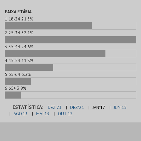
FAIXA ETÁRIA
1
18-24
21.3%
2
25-34
32.1%
3
35-44
24.6%
4
45-54
11.8%
5
55-64
6.3%
6
65+
3.9%
ESTATÍSTICA:
DEZ'23
DEZ'21
JAN'17
JUN'15
AGO'13
MAI'13
OUT'12