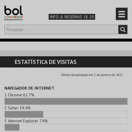
INFO & RESERVAS 18 20
Olá,
iniciar sessão
PT
0
CARRINHO
ESTATÍSTICA DE VISITAS
TEATRO & ARTE
Última Actualização em 2 de Janeiro de 2017
MÚSICA & FESTIVAIS
NAVEGADOR DE INTERNET
1
Chrome
61.7%
FAMÍLIA
2
Safari
19.4%
DESPORTO & AVENTURA
3
Internet Explorer
7.4%