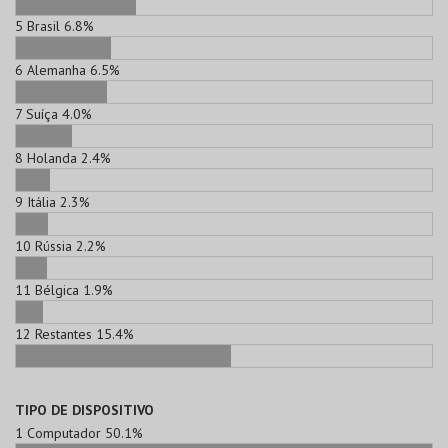
5
Brasil
6.8%
6
Alemanha
6.5%
7
Suíça
4.0%
8
Holanda
2.4%
9
Itália
2.3%
10
Rússia
2.2%
11
Bélgica
1.9%
12
Restantes
15.4%
TIPO DE DISPOSITIVO
1
Computador
50.1%