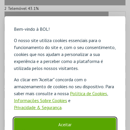
2
Telemóvel
43.1%
3
Tablet
6.8%
Bem-vindo à BOL!
O nosso site utiliza cookies essenciais para o
SISTEMA OPERATIVO
funcionamento do site e, com o seu consentimento,
1
Android
63.5%
cookies que nos ajudam a personalizar a sua
experiência e a perceber como a plataforma é
2
iOS
33.8%
utilizada pelos nossos visitantes.
3
Windows Phone
1.4%
Ao clicar em "Aceitar" concorda com o
armazenamento de cookies no seu dispositivo. Para
4
Restantes
1.3%
saber mais consulte a nossa
Política de Cookies
,
Informações Sobre Cookies
e
Privacidade & Segurança
.
PARTILHA REDES SOCIAIS
1
Facebook
93.6%
Aceitar
2
Twitter
2.6%