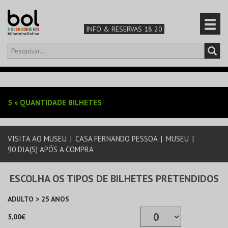
INFO & RESERVAS 18 20
Olá,
iniciar sessão
PT
0
CARRINHO
5
»
QUANTIDADE BILHETES
TEATRO & ARTE
VISITA AO MUSEU
|
CASA FERNANDO PESSOA
|
MUSEU
|
MÚSICA & FESTIVAIS
90 DIA(S) APÓS A COMPRA
FAMÍLIA
ESCOLHA OS TIPOS DE BILHETES PRETENDIDOS
DESPORTO & AVENTURA
ADULTO > 25 ANOS
5,00€