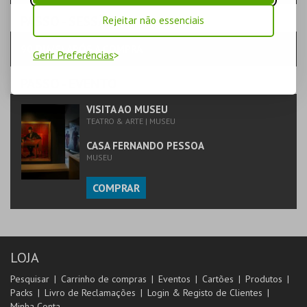
PASSO
- SESSÃO
Rejeitar não essenciais
90 DIA(S) APÓS A COMPRA
Gerir Preferências
PASSO
- EVENTO
VISITA AO MUSEU
TEATRO & ARTE | MUSEU
CASA FERNANDO PESSOA
MUSEU
COMPRAR
LOJA
Pesquisar
Carrinho de compras
Eventos
Cartões
Produtos
Packs
Livro de Reclamações
Login & Registo de Clientes
Minha Conta