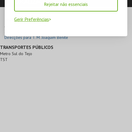
LOCALIZAÇÃO
Rejeitar não essenciais
Gerir Preferências
MORADA
Av. Professor Egas Moniz

2804-503 Almada
Direcções para T. M. Joaquim Benite
TRANSPORTES PÚBLICOS
Metro Sul do Tejo
TST