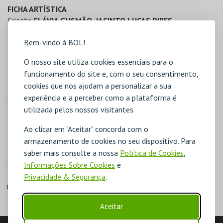
FICHA ARTÍSTICA
Criação
FLÁVIA GUSMÃO, JACINTO LUCAS PIRES
Texto
JACINTO LUCAS PIRES
Bem-vindo à BOL!
Interpretação
FLÁVIA GUSMÃO
Desenho de Luz
NUNO MEIRA
O nosso site utiliza cookies essenciais para o
Música
TOBIAS LUCAS PIRES
funcionamento do site e, com o seu consentimento,
cookies que nos ajudam a personalizar a sua
Produção
Culturproject
Co-produção
BO DIXAM BAI, PALAVRÃO, CINETEATRO
experiência e a perceber como a plataforma é
LOULETANO, RTP
utilizada pelos nossos visitantes.
Ao clicar em "Aceitar" concorda com o
INFORMAÇÕES ADICIONAIS
armazenamento de cookies no seu dispositivo. Para
Este espectáculo será apresentado no Teatro Municipal
saber mais consulte a nossa
Política de Cookies
,
Joaquim Benite, na Avenida Professor Egas Moniz, em Almada
Informações Sobre Cookies
e
PREÇOS
Privacidade & Segurança
.
Geral - 13€
Aceitar