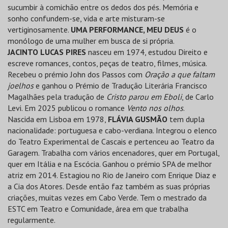
sucumbir à comichão entre os dedos dos pés. Memória e
sonho confundem-se, vida e arte misturam-se
vertiginosamente.
UMA PERFORMANCE, MEU DEUS
é o
monólogo de uma mulher em busca de si própria.
JACINTO LUCAS PIRES
nasceu em 1974, estudou Direito e
escreve romances, contos, peças de teatro, filmes, música.
Recebeu o prémio John dos Passos com
Oração a que faltam
joelhos
e ganhou o Prémio de Tradução Literária Francisco
Magalhães pela tradução de
Cristo parou em Eboli
, de Carlo
Levi. Em 2025 publicou o romance
Vento nos olhos
.
Nascida em Lisboa em 1978,
FLÁVIA GUSMÃO
tem dupla
nacionalidade: portuguesa e cabo-verdiana. Integrou o elenco
do Teatro Experimental de Cascais e pertenceu ao Teatro da
Garagem. Trabalha com vários encenadores, quer em Portugal,
quer em Itália e na Escócia. Ganhou o prémio SPA de melhor
atriz em 2014. Estagiou no Rio de Janeiro com Enrique Diaz e
a Cia dos Atores. Desde então faz também as suas próprias
criações, muitas vezes em Cabo Verde. Tem o mestrado da
ESTC em Teatro e Comunidade, área em que trabalha
regularmente.