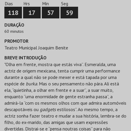
Dias
Hrs
Min
Seg
118
17
57
59
DURAÇÃO
60 minutos
PROMOTOR
Teatro Municipal Joaquim Benite
BREVE INTRODUÇÃO
"Olha em frente, mostra que estás viva”. Esmeralda, uma
actriz de origem mexicana, tenta cumprir uma performance
durante a qual não se pode mexer e está tapada por uma
espécie de
burka
. Mas o seu pensamento não pára. Ali está
ela, “quietinha, a olhar em frente e a suar”, a suar muito,
enquanto “uma enormidade de gente estranha passa”, a
admirá-la “com os mesmos olhos com que admira automóveis
descapotáveis ou
gadgets
estilosos”. Ao mesmo tempo, a
actriz sonha fazer teatro e mudar a sua história, lembra-se do
filho, do ex-marido, das amigas que usam expressões
divertidas. Distrai-se e “pensa noutras coisas” para não