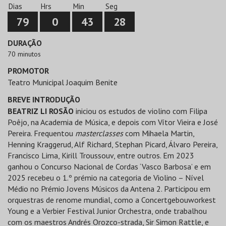
Dias
Hrs
Min
Seg
79
0
43
28
DURAÇÃO
70 minutos
PROMOTOR
Teatro Municipal Joaquim Benite
BREVE INTRODUÇÃO
BEATRIZ LI ROSÃO
iniciou os estudos de violino com Filipa
Poêjo, na Academia de Música, e depois com Vítor Vieira e José
Pereira. Frequentou
masterclasses
com Mihaela Martin,
Henning Kraggerud, Alf Richard, Stephan Picard, Álvaro Pereira,
Francisco Lima, Kirill Troussouv, entre outros. Em 2023
ganhou o Concurso Nacional de Cordas ‘Vasco Barbosa’ e em
2025 recebeu o 1.º prémio na categoria de Violino – Nível
Médio no Prémio Jovens Músicos da Antena 2. Participou em
orquestras de renome mundial, como a Concertgebouworkest
Young e a Verbier Festival Junior Orchestra, onde trabalhou
com os maestros Andrés Orozco-strada, Sir Simon Rattle, e