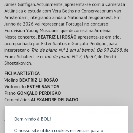
James Gaffigan. Actualmente, apresenta-se com a Camerata
Atlântica e estuda com Vera Beths no Conservatorium van
Amsterdam, integrando ainda a Nationaal Jeugdorkest. Em
Junho de 2026 vai representar Portugal no concurso
Eurovision Young Musicians, que decorrerá na Arménia.
Neste concerto,
BEATRIZ LI ROSÃO
apresenta-se em trio,
acompanhada por Ester Santos e Gonçalo Perdigão, para
interpretar o
Trio de piano N.º 1 em si bemol, Op.99 D.898
, de
Franz Schubert, e o
Trio de piano N.º 2, Op.67
, de Dmitri
Shostakovich.
FICHA ARTÍSTICA
Violino
BEATRIZ LI ROSÃO
Violoncelo
ESTER SANTOS
Piano
GONÇALO PERDIGÃO
Comentários
ALEXANDRE DELGADO
Residência Artística
TEATRO MUNICIPAL JOAQUIM BENITE
Bem-vindo à BOL!
Apoio
SHARE FOUNDATION
INFORMAÇÕES ADICIONAIS
O nosso site utiliza cookies essenciais para o