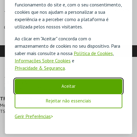
Este espectáculo será apresentado no Teatro Municipal
funcionamento do site e, com o seu consentimento,
Joaquim Benite, na Avenida Professor Egas Moniz, em Almada
cookies que nos ajudam a personalizar a sua
experiência e a perceber como a plataforma é
PREÇOS
utilizada pelos nossos visitantes.
Geral - 13€
Ao clicar em "Aceitar" concorda com o
armazenamento de cookies no seu dispositivo. Para
LOCALIZAÇÃO
saber mais consulte a nossa
Política de Cookies
,
Informações Sobre Cookies
e
Privacidade & Segurança
.
MORADA
Av. Professor Egas Moniz

2804-503 Almada
Aceitar
Direcções para T. M. Joaquim Benite
TRANSPORTES PÚBLICOS
Rejeitar não essenciais
Metro Sul do Tejo
TST
Gerir Preferências