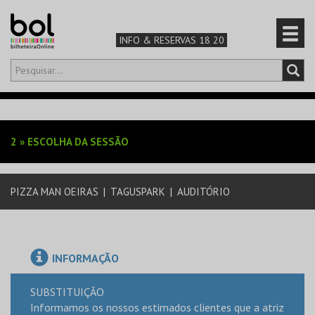
INFO & RESERVAS 18 20
Olá,
iniciar sessão
PT
0
CARRINHO
2
»
ESCOLHA DA SESSÃO
TEATRO & ARTE
PIZZA MAN OEIRAS
|
TAGUSPARK
|
AUDITÓRIO
MÚSICA & FESTIVAIS
FAMÍLIA
INFORMAÇÃO
DESPORTO & AVENTURA
SUBSTITUIÇÃO
Informamos os nossos estimados clientes que a atriz