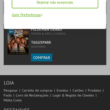
Rejeitar não essenciais
Escolha a sessão pretendida
Gerir Preferências
PASSO
- EVENTO
PIZZA MAN OEIRAS
TEATRO & ARTE | COMÉDIA
TAGUSPARK
AUDITÓRIO
COMPRAR
LOJA
Pesquisar
Carrinho de compras
Eventos
Cartões
Produtos
Packs
Livro de Reclamações
Login & Registo de Clientes
Minha Conta