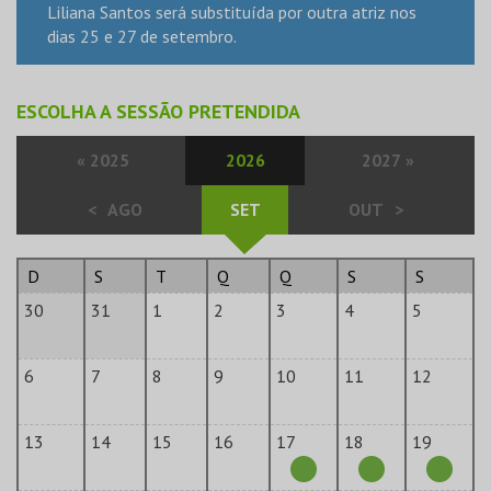
Liliana Santos será substituída por outra atriz nos
dias 25 e 27 de setembro.
ESCOLHA A SESSÃO PRETENDIDA
«
2025
2026
2027
»
<
AGO
SET
OUT
>
D
S
T
Q
Q
S
S
30
31
1
2
3
4
5
6
7
8
9
10
11
12
13
14
15
16
17
18
19