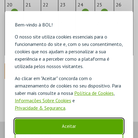
20
21
22
23
24
25
26
27
28
29
30
1
2
3
Bem-vindo à BOL!
O nosso site utiliza cookies essenciais para o
4
5
6
7
8
9
10
funcionamento do site e, com o seu consentimento,
cookies que nos ajudam a personalizar a sua
experiência e a perceber como a plataforma é
utilizada pelos nossos visitantes.
ANTERIOR
Ao clicar em "Aceitar" concorda com o
armazenamento de cookies no seu dispositivo. Para
DISPONÍVEL
saber mais consulte a nossa
POUCO DISPONÍVEL
Política de Cookies
,
ESGOTADO
Informações Sobre Cookies
e
Privacidade & Segurança
.
Aceitar
PASSO
- SESSÃO