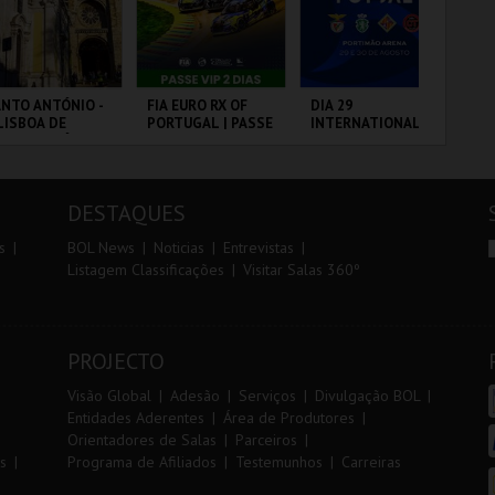
r
i
i
n
o
t
NTO ANTÓNIO -
FIA EURO RX OF
DIA 29
10
LISBOA DE
PORTUGAL | PASSE
INTERNATIONAL
VI
r
e
NTO ANTÓNIO -
VIP 2 DIAS
MASTERS FUTSAL
ERCURSO
2026 - SL BENFICA
VS FC JIMBEE CAR
 - SANTO
CIRCUITO DE
PORTIMÃO ARENA
SA
NTÓNIO
LOUSADA
CA
DESTAQUES
MAIS INFO
MAIS INFO
MAIS INFO
s
BOL News
Noticias
Entrevistas
Listagem Classificações
Visitar Salas 360º
COMPRAR
COMPRAR
COMPRAR
PROJECTO
Visão Global
Adesão
Serviços
Divulgação BOL
Entidades Aderentes
Área de Produtores
Orientadores de Salas
Parceiros
s
Programa de Afiliados
Testemunhos
Carreiras