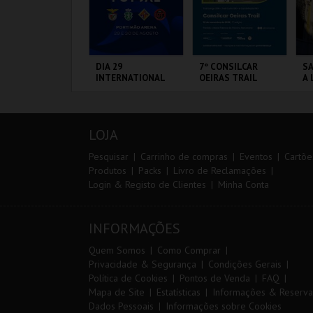
IA EURO RX OF
DIA 29
7º CONSILCAR
SA
ORTUGAL | PASSE
INTERNATIONAL
OEIRAS TRAIL
A 
 DIAS
MASTERS FUTSAL
SA
2026 - SPORTING
P
CP VS PALMA
IRCUITO DE
PORTIMÃO ARENA
FÁBRICA DA
ML
FUTSAL
OUSADA
PÓLVORA
A
LOJA
MAIS INFO
MAIS INFO
MAIS INFO
Pesquisar
Carrinho de compras
Eventos
Cartõe
Produtos
Packs
Livro de Reclamações
Login & Registo de Clientes
Minha Conta
COMPRAR
COMPRAR
INSCREVER
INFORMAÇÕES
Quem Somos
Como Comprar
Privacidade & Segurança
Condições Gerais
Política de Cookies
Pontos de Venda
FAQ
Mapa de Site
Estatísticas
Informações & Reserva
Dados Pessoais
Informações sobre Cookies