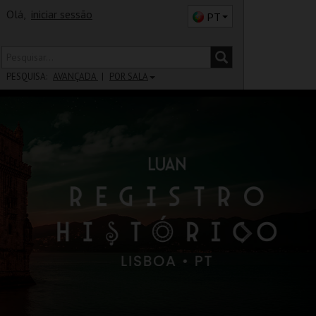
Olá,
iniciar sessão
PT
PESQUISA:
AVANÇADA
POR SALA
DISTRITO
SALA