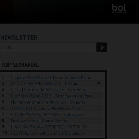
NEWSLETTER
TOP SEMANAL
1
Viagem Medieval em Terra de Santa Maria
2
2026 - Santa Maria da Feira
YE AO VIVO EM PORTUGAL - Estádio
3
Algarve
Visita | Castelo de São Jorge - Castelo de
4
São Jorge
Praia das Rocas 2026 - Castanheira de Pêra
5
Homem-Aranha: Um Novo Dia - Cinemas
6
Cinemax Penafiel
TURANDOT Puccini OPERAFEST 2026 -
REK, O MUSICAL
EXPOSIÇÕES |
PÉROLA – MELHOR
7
Convento da Cartuxa
LUÍS REPRESAS | 50 ANOS - Coliseu de
EXHIBITIONS 2026
DE MIM
8
Lisboa
Desassossego - Teatro Camões
9
LUAN SANTANA – REGISTRO HISTÓRICO -
GUSPARK
MUSEU DO ORIENTE.
CASINO ESTORIL
TAG
10
Estádio da Luz
FESTIVAL CA VILAR DE MOUROS Diário -