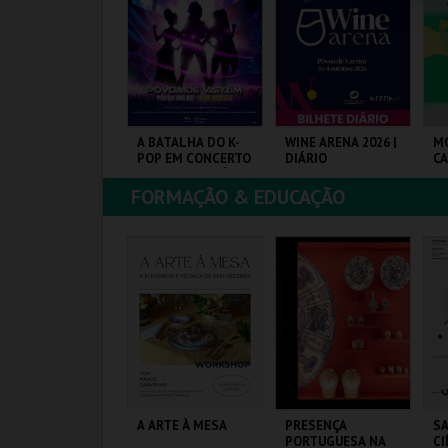
COMPRAR
COMPRAR
COMPRAR
EIRA MEDIEVAL DE
A BATALHA DO K-
WINE ARENA 2026 |
M
ALMELA 2026
POP EM CONCERTO
DIÁRIO
C
(TRIBUTO) | PÓVOA
DE VARZIM
FORMAÇÃO & EDUCAÇÃO
ASTELO E CENTRO
PÓVOA ARENA.
PÓVOA ARENA.
CA
IST.
JO
MAIS INFO
MAIS INFO
MAIS INFO
COMPRAR
COMPRAR
COMPRAR
ARIONETAS E
A ARTE À MESA
PRESENÇA
SA
EMOCRACIA -
PORTUGUESA NA
CI