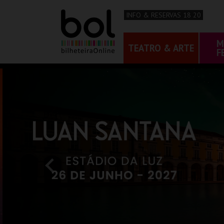
INFO & RESERVAS 18 20
M
TEATRO & ARTE
F