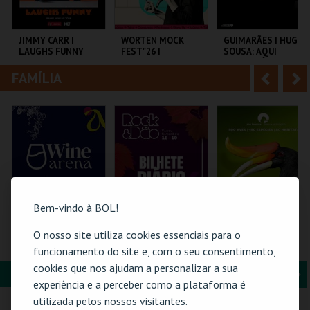
i
n
o
t
JIMMY CARR |
WORTEN MOCK
GUIMARÃES | HUGO
LAUGHS FUNNY
FEST"26 |
SOUSA: AQUI
r
e
MICHELLE WOLF
ENTRE NÓS
FAMÍLIA
A
S
COLISEU DE LISBOA
CINEMA SÃO JORGE .
SÃO MAMEDE CAE
n
e
t
g
MAIS INFO
MAIS INFO
MAIS INFO
e
u
COMPRAR
COMPRAR
COMPRAR
r
i
i
n
Bem-vindo à BOL!
o
t
O nosso site utiliza cookies essenciais para o
WINE ARENA 2026 |
ROCK & DÃO | 19
ZOO DE LOUROSA
DIÁRIO
SETEMBRO
funcionamento do site e, com o seu consentimento,
r
e
cookies que nos ajudam a personalizar a sua
FORMAÇÃO & EDUCAÇÃO
A
S
PÓVOA ARENA.
VISEU
PARQUE
experiência e a perceber como a plataforma é
ORNITOLÓGICO
n
e
utilizada pelos nossos visitantes.