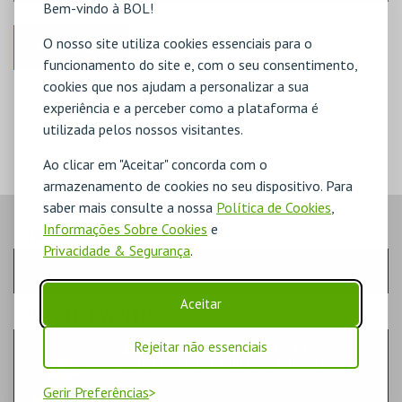
Bem-vindo à BOL!
O nosso site utiliza cookies essenciais para o
ANTERIOR
funcionamento do site e, com o seu consentimento,
cookies que nos ajudam a personalizar a sua
DISPONÍVEL
experiência e a perceber como a plataforma é
POUCO DISPONÍVEL
ESGOTADO
utilizada pelos nossos visitantes.
Ao clicar em "Aceitar" concorda com o
armazenamento de cookies no seu dispositivo. Para
saber mais consulte a nossa
Política de Cookies
,
Informações Sobre Cookies
e
PASSO
- SESSÃO
Privacidade & Segurança
.
Escolha a sessão pretendida
Aceitar
PASSO
- EVENTO
Rejeitar não essenciais
SAND CITY – O MAIOR PARQUE DE
ESCULTURAS EM AREIA DO MUNDO
FAMÍLIA | EXPOSIÇÃO
Gerir Preferências