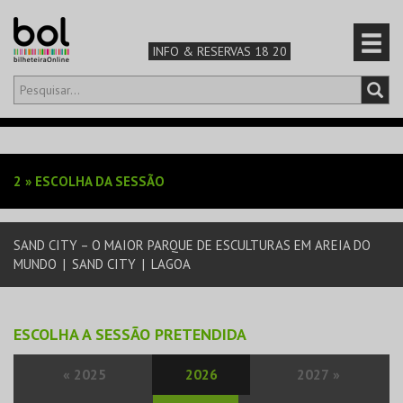
INFO & RESERVAS 18 20
Olá,
iniciar sessão
PT
0
CARRINHO
2
»
ESCOLHA DA SESSÃO
TEATRO & ARTE
SAND CITY – O MAIOR PARQUE DE ESCULTURAS EM AREIA DO
MÚSICA & FESTIVAIS
MUNDO
|
SAND CITY
|
LAGOA
FAMÍLIA
ESCOLHA A SESSÃO PRETENDIDA
DESPORTO & AVENTURA
«
2025
2026
2027
»