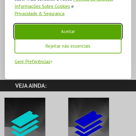
Informações Sobre Cookies
e
Privacidade & Segurança
.
Aceitar
Rejeitar não essenciais
Gerir Preferências
VEJA AINDA: