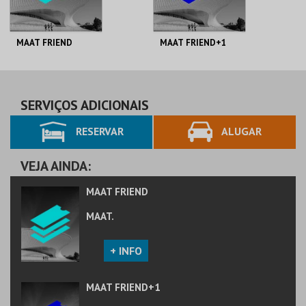
MAAT FRIEND
MAAT FRIEND+1
MAAT.
MAAT.
AQUISIÇÃO
AQUISIÇÃO
SERVIÇOS ADICIONAIS
RESERVAR
ALUGAR
MAIS INFO
MAIS INFO
COMPRAR
COMPRAR
VEJA AINDA:
MAAT FRIEND
MAAT.
+ INFO
MAAT FRIEND+1