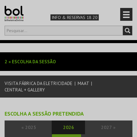
INFO & RESERVAS 18 20
Olá,
iniciar sessão
PT
0
CARRINHO
2
»
ESCOLHA DA SESSÃO
TEATRO & ARTE
VISITA FÁBRICA DA ELETRICIDADE
|
MAAT
|
MÚSICA & FESTIVAIS
CENTRAL + GALLERY
FAMÍLIA
ESCOLHA A SESSÃO PRETENDIDA
DESPORTO & AVENTURA
«
2025
2026
2027
»