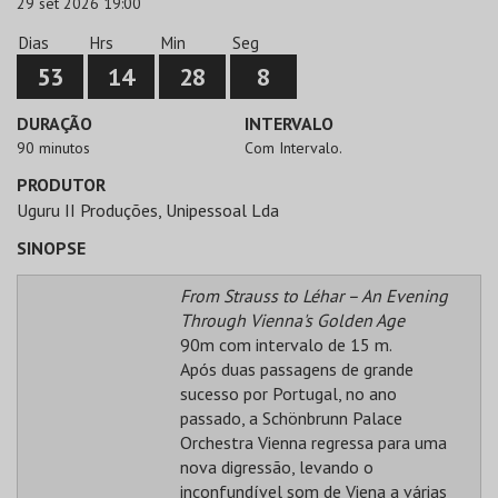
29 set 2026 19:00
Dias
Hrs
Min
Seg
53
14
28
8
DURAÇÃO
INTERVALO
90 minutos
Com Intervalo.
PRODUTOR
Uguru II Produções, Unipessoal Lda
SINOPSE
From Strauss to Léhar – An Evening
Through Vienna's Golden Age
90m com intervalo de 15 m.
Após duas passagens de grande
sucesso por Portugal, no ano
passado, a Schönbrunn Palace
Orchestra Vienna regressa para uma
nova digressão, levando o
inconfundível som de Viena a várias