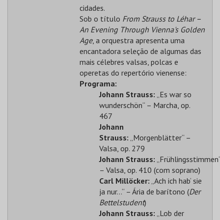
cidades.
Sob o título
From Strauss to Léhar –
An Evening Through Vienna's Golden
Age
, a orquestra apresenta uma
encantadora seleção de algumas das
mais célebres valsas, polcas e
operetas do repertório vienense:
Programa:
Johann Strauss:
„Es war so
wunderschön“ – Marcha, op.
467
Johann
Strauss:
„Morgenblätter“ –
Valsa, op. 279
Johann Strauss:
„Frühlingsstimmen
– Valsa, op. 410 (com soprano)
Carl Millöcker:
„Ach ich hab‘ sie
ja nur…“ – Ária de barítono (
Der
Bettelstudent
)
Johann Strauss:
„Lob der