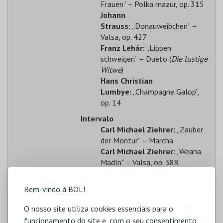
Frauen“ – Polka mazur, op. 315
Johann
Strauss:
„Donauweibchen“ –
Valsa, op. 427
Franz Lehár:
„Lippen
schweigen“ – Dueto (
Die lustige
Witwe
)
Hans Christian
Lumbye:
„Champagne Galop”,
op. 14
Intervalo
Carl Michael Ziehrer:
„Zauber
der Montur“ – Marcha
Carl Michael Ziehrer:
„Weana
Madln“ – Valsa, op. 388
Carl Michael Ziehrer:
„Liebe,
schöne alte Donaustadt“ – Ária
Bem-vindo à BOL!
de soprano
Franz Lehár:
„Ja, das Studium
O nosso site utiliza cookies essenciais para o
der Weiber ist schwer“ – Ária de
funcionamento do site e, com o seu consentimento,