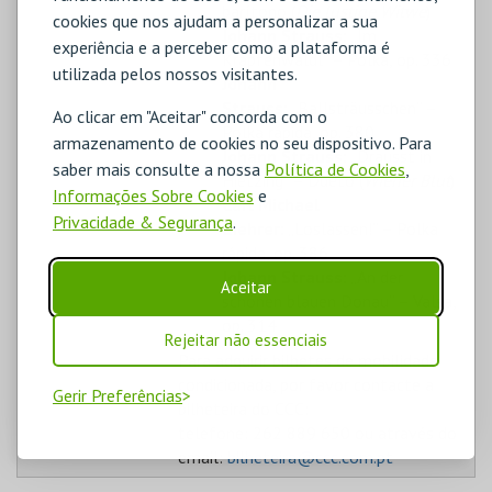
barítono (
Die lustige Witwe
)
cookies que nos ajudam a personalizar a sua
Johann Strauss:
„Im
experiência e a perceber como a plataforma é
Krapfenwaldl“ – Polka, op. 336
utilizada pelos nossos visitantes.
Johann
Strauss:
„Ballsträusschen“ –
Ao clicar em "Aceitar" concorda com o
Polka rápida, op. 380
armazenamento de cookies no seu dispositivo. Para
Johann Strauss:
„Drausst in
saber mais consulte a nossa
Política de Cookies
,
Hietzing“ – Dueto (
Wiener Blut
)
Informações Sobre Cookies
e
Carl Michael
Privacidade & Segurança
.
Ziehrer:
„Loslassen!“ – Polka
rápida, op. 386
Johann Strauss:
„An der
Aceitar
schönen blauen Donau“ – Valsa,
op. 314
Rejeitar não essenciais
Para adquirir bilhetes de mobilidade
condicionada, por favor contacte a
Gerir Preferências
bilheteira do CCC:
telefone: 262 889 650 ou através do
email:
bilheteira@ccc.com.pt