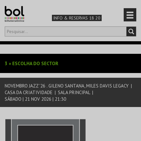
INFO & RESERVAS 18 20
Olá,
iniciar sessão
PT
0
CARRINHO
3
»
ESCOLHA DO SECTOR
TEATRO & ARTE
NOVEMBRO JAZZ '26 . GILENO SANTANA, MILES DAVIS LEGACY
|
MÚSICA & FESTIVAIS
CASA DA CRIATIVIDADE
|
SALA PRINCIPAL
|
SÁBADO | 21 NOV 2026 | 21:30
FAMÍLIA
DESPORTO & AVENTURA