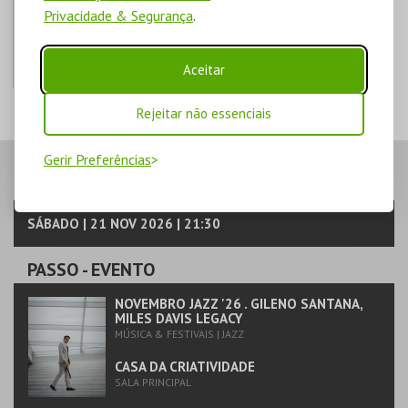
Privacidade & Segurança
.
Aceitar
VOUCHER DE
Rejeitar não essenciais
ESTACIONAMENTO
PARQUE JOÃO DE
C. M. S. JOÃO DA
DEUS
Gerir Preferências
MADEIRA
PASSO
- SESSÃO
MAIS INFO
SÁBADO | 21 NOV 2026 | 21:30
COMPRAR
PASSO
- EVENTO
NOVEMBRO JAZZ '26 . GILENO SANTANA,
MILES DAVIS LEGACY
MÚSICA & FESTIVAIS | JAZZ
CASA DA CRIATIVIDADE
SALA PRINCIPAL