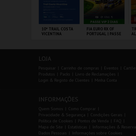
ARQUE AVENTURA
10º TRAIL COSTA
FIA EURO RX OF
TR
VICENTINA
PORTUGAL | PASSE
A
VIP 2 DIAS
ARQUE
SANTIAGO DO
CIRCUITO DE
SE
RNITOLÓGICO
CACÉM E SINES
LOUSADA
LOJA
MAIS INFO
MAIS INFO
MAIS INFO
Pesquisar
Carrinho de compras
Eventos
Cartõe
Produtos
Packs
Livro de Reclamações
Login & Registo de Clientes
Minha Conta
COMPRAR
INSCREVER
COMPRAR
INFORMAÇÕES
Quem Somos
Como Comprar
Privacidade & Segurança
Condições Gerais
Política de Cookies
Pontos de Venda
FAQ
Mapa de Site
Estatísticas
Informações & Reserva
Dados Pessoais
Informações sobre Cookies