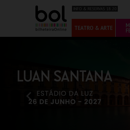
INFO & RESERVAS 18 20
M
TEATRO & ARTE
F