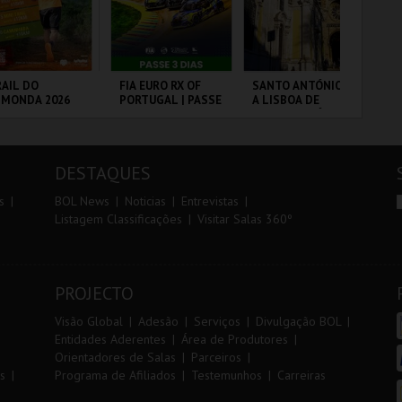
r
i
i
n
o
t
AIL DO
FIA EURO RX OF
SANTO ANTÓNIO -
7º
LMONDA 2026
PORTUGAL | PASSE
A LISBOA DE
OE
r
e
3 DIAS
SANTO ANTÓNIO -
PERCURSO
RRA DE AIRE
CIRCUITO DE
ML - SANTO
FÁ
LOUSADA
ANTÓNIO
PÓ
DESTAQUES
MAIS INFO
MAIS INFO
MAIS INFO
s
BOL News
Noticias
Entrevistas
Listagem Classificações
Visitar Salas 360º
INSCREVER
COMPRAR
COMPRAR
PROJECTO
Visão Global
Adesão
Serviços
Divulgação BOL
Entidades Aderentes
Área de Produtores
Orientadores de Salas
Parceiros
s
Programa de Afiliados
Testemunhos
Carreiras