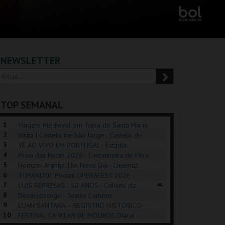
NEWSLETTER
TOP SEMANAL
1
Viagem Medieval em Terra de Santa Maria
2
2026 - Santa Maria da Feira
Visita | Castelo de São Jorge - Castelo de
3
São Jorge
YE AO VIVO EM PORTUGAL - Estádio
4
Algarve
Praia das Rocas 2026 - Castanheira de Pêra
5
Homem-Aranha: Um Novo Dia - Cinemas
6
Cinemax Penafiel
TURANDOT Puccini OPERAFEST 2026 -
POSIÇÕES |
SHREK, O MUSICAL
PÉROLA – MELHOR
7
Convento da Cartuxa
LUÍS REPRESAS | 50 ANOS - Coliseu de
HIBITIONS 2026
DE MIM
8
Lisboa
Desassossego - Teatro Camões
9
LUAN SANTANA – REGISTRO HISTÓRICO -
SEU DO ORIENTE.
TAGUSPARK
CASINO ESTORIL
TAG
10
Estádio da Luz
FESTIVAL CA VILAR DE MOUROS Diário -