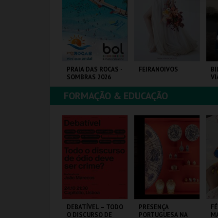
COMPRAR
COMPRAR
COMPRAR
ICHOLÉ
PRAIA DAS ROCAS -
FEIRANOIVOS
BI
SOMBRAS 2026
VI
EM
SA
FORMAÇÃO & EDUCAÇÃO
OUTIQUE DA
PRAIA DAS ROCAS
EUROPARQUE
SA
ULTURA
FE
MAIS INFO
MAIS INFO
MAIS INFO
COMPRAR
COMPRAR
COMPRAR
 ARTE À MESA
DEBATÍVEL – TODO
PRESENÇA
FÉ
O DISCURSO DE
PORTUGUESA NA
MA