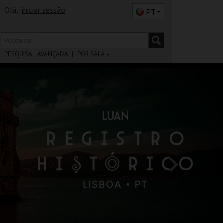
Olá,
iniciar sessão
PT
PESQUISA:
AVANÇADA
POR SALA
DISTRITO
SALA