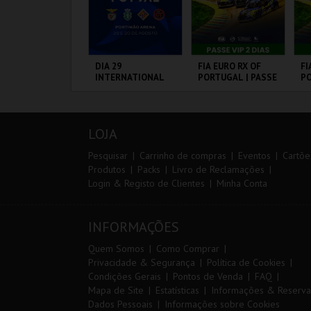
º CONSILCAR
DIA 29
FIA EURO RX OF
FI
EIRAS TRAIL
INTERNATIONAL
PORTUGAL | PASSE
PO
MASTERS FUTSAL
VIP 2 DIAS
3 
2026 - SL BENFICA
VS FC JIMBEE CAR
ÁBRICA DA
PORTIMÃO ARENA
CIRCUITO DE
CI
ÓLVORA
LOUSADA
L
LOJA
MAIS INFO
MAIS INFO
MAIS INFO
Pesquisar
Carrinho de compras
Eventos
Cartõe
Produtos
Packs
Livro de Reclamações
Login & Registo de Clientes
Minha Conta
INSCREVER
COMPRAR
COMPRAR
INFORMAÇÕES
Quem Somos
Como Comprar
Privacidade & Segurança
Política de Cookies
Condições Gerais
Pontos de Venda
FAQ
Mapa de Site
Estatísticas
Informações & Reserva
Dados Pessoais
Informações sobre Cookies