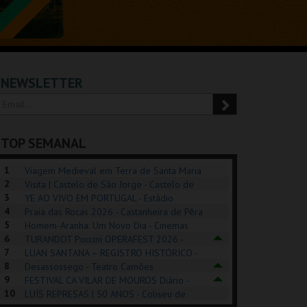
NEWSLETTER
TOP SEMANAL
1
Viagem Medieval em Terra de Santa Maria
2
2026 - Santa Maria da Feira
Visita | Castelo de São Jorge - Castelo de
3
São Jorge
YE AO VIVO EM PORTUGAL - Estádio
4
Algarve
Praia das Rocas 2026 - Castanheira de Pêra
5
Homem-Aranha: Um Novo Dia - Cinemas
6
Cinemax Penafiel
TURANDOT Puccini OPERAFEST 2026 -
POSIÇÕES |
SHREK, O MUSICAL
PÉROLA – MELHOR
7
Convento da Cartuxa
LUAN SANTANA – REGISTRO HISTÓRICO -
HIBITIONS 2026
DE MIM
8
Estádio da Luz
Desassossego - Teatro Camões
9
FESTIVAL CA VILAR DE MOUROS Diário -
SEU DO ORIENTE.
TAGUSPARK
CASINO ESTORIL
TAG
10
Vilar de Mouros
LUÍS REPRESAS | 50 ANOS - Coliseu de