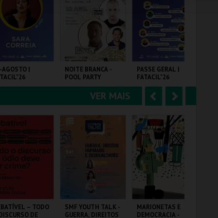
e
u
COMPRAR
COMPRAR
COMPRAR
r
i
i
n
o
t
-AGOSTO |
NOITE BRANCA -
PASSE GERAL |
FE
TACIL"26
POOL PARTY
FATACIL"26
SIL
r
e
ME
VER MAIS
A
S
RQ. FEIRAS E
PISCINA M. DE
PARQ. FEIRAS E
CE
POSIÇÕES
ALJUSTREL
EXPOSIÇÕES
SIL
n
e
t
g
MAIS INFO
MAIS INFO
MAIS INFO
e
u
COMPRAR
COMPRAR
COMPRAR
r
i
i
n
o
t
BATÍVEL – TODO
SMF YOUTH TALK -
MARIONETAS E
PR
DISCURSO DE
GUERRA, DIREITOS
DEMOCRACIA -
PO