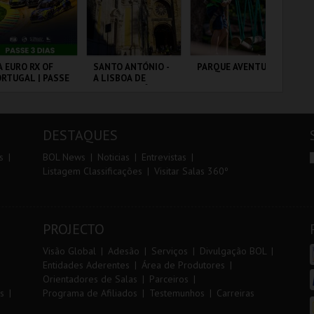
r
i
i
n
o
t
A EURO RX OF
SANTO ANTÓNIO -
PARQUE AVENTURA
TR
RTUGAL | PASSE
A LISBOA DE
AL
r
e
DIAS
SANTO ANTÓNIO -
PERCURSO
RCUITO DE
ML - SANTO
PARQUE
SE
OUSADA
ANTÓNIO
ORNITOLÓGICO
DESTAQUES
MAIS INFO
MAIS INFO
MAIS INFO
s
BOL News
Noticias
Entrevistas
Listagem Classificações
Visitar Salas 360º
COMPRAR
COMPRAR
COMPRAR
PROJECTO
Visão Global
Adesão
Serviços
Divulgação BOL
Entidades Aderentes
Área de Produtores
Orientadores de Salas
Parceiros
s
Programa de Afiliados
Testemunhos
Carreiras