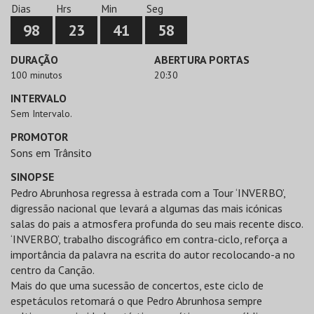
Dias
Hrs
Min
Seg
98
23
41
58
DURAÇÃO
ABERTURA PORTAS
100 minutos
20:30
INTERVALO
Sem Intervalo.
PROMOTOR
Sons em Trânsito
SINOPSE
Pedro Abrunhosa regressa à estrada com a Tour ‘INVERBO’,
digressão nacional que levará a algumas das mais icónicas
salas do pais a atmosfera profunda do seu mais recente disco.
‘INVERBO’, trabalho discográfico em contra-ciclo, reforça a
importância da palavra na escrita do autor recolocando-a no
centro da Canção.
Mais do que uma sucessão de concertos, este ciclo de
espetáculos retomará o que Pedro Abrunhosa sempre