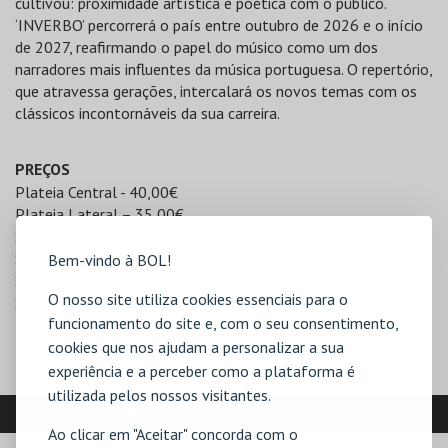
cultivou: proximidade artística e poética com o público.
‘INVERBO’ percorrerá o país entre outubro de 2026 e o início
de 2027, reafirmando o papel do músico como um dos
narradores mais influentes da música portuguesa. O repertório,
que atravessa gerações, intercalará os novos temas com os
clássicos incontornáveis da sua carreira.
PREÇOS
Plateia Central - 40,00€
Plateia Lateral – 35,00€
Setores 1, 2, 7 e 8 - Inferior- 35,00€
Setores 1, 2, 7 e 8 - Superior – 30,00€
Bem-vindo à BOL!
Setores 3 e 6 – Inferior- 25,00€
O nosso site utiliza cookies essenciais para o
Setores 3 e 6 – Superior – 20,00€
funcionamento do site e, com o seu consentimento,
Mobilidade Reduzida - 20,00€
cookies que nos ajudam a personalizar a sua
experiência e a perceber como a plataforma é
utilizada pelos nossos visitantes.
LOCALIZAÇÃO
Ao clicar em "Aceitar" concorda com o