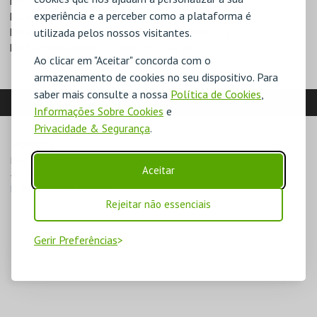
Funcionários EM
Funcionários Municipio
experiência e a perceber como a plataforma é
Pack 2 Bilhetes
Pack 3 Bilhetes
Pack 4 Bilhetes
Pack 5 Bilhetes
Pessoa Neces. Específicas
utilizada pelos nossos visitantes.
Profissionais Artes
Sénior + 65 anos
Ao clicar em "Aceitar" concorda com o
armazenamento de cookies no seu dispositivo. Para
saber mais consulte a nossa
Política de Cookies
,
LOCALIZAÇÃO
Informações Sobre Cookies
e
Privacidade & Segurança
.
MORADA
Rua de Puços, 606

Aceitar
4560-623 Penafiel
Direcções para Ponto C
Rejeitar não essenciais
Gerir Preferências