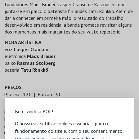
fundadores Mads Brauer, Casper Clausen e Rasmus Stolber
junta-se em palco o baterista finlandês Tatu Rönkkö. Além de
dar a conhecer, em primeira mão, o resultado do trabalho
desenvolvido em residência, a banda promete revisitar alguns
dos momentos mais marcantes do seu vasto repertório.
FICHA ARTÍSTICA
voz
Casper Clausen
eletrónica
Mads Brauer
baixo
Rasmus Stolberg
bateria
Tatu Rönkkö
PREÇOS
Plateia - 12€
Balcão - 9€
DESCONTOS
Bem-vindo à BOL!
Pack 2 Bilhetes
Pack 3 Bilhetes
Pack 4 Bilhetes
Pack 5 Bilhetes
Amigos Arq. Penafiel
O nosso site utiliza cookies essenciais para o
Amigos Bibl. Penafiel
Amigos Museu Penafiel
funcionamento do site e, com o seu consentimento,
Cartão Família Numerosa
Crianças e Estudantes
cookies que nos ajudam a personalizar a sua