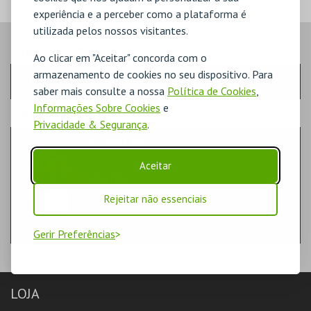
experiência e a perceber como a plataforma é
utilizada pelos nossos visitantes.
PASSO
- SESSÃO
Ao clicar em "Aceitar" concorda com o
armazenamento de cookies no seu dispositivo. Para
SÁBADO | 12 DEZ 2026 | 21:30
saber mais consulte a nossa
Política de Cookies
,
Informações Sobre Cookies
e
PASSO
- EVENTO
Privacidade & Segurança
.
EFTERKLANG
MÚSICA & FESTIVAIS | MÚSICA
Aceitar
PONTO C
PENAFIEL
Rejeitar não essenciais
Gerir Preferências
LOJA