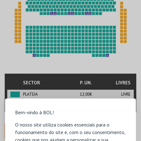
SECTOR
P. UN.
LIVRES
PLATEIA
12,00€
LIVRE
BALCÃO
9,00€
LIVRE
Bem-vindo à BOL!
O nosso site utiliza cookies essenciais para o
ANTERIOR
funcionamento do site e, com o seu consentimento,
cookies que nos ajudam a personalizar a sua