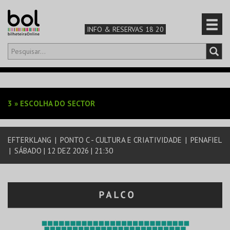
INFO & RESERVAS 18 20
Olá,
iniciar sessão
PT
0
CARRINHO
3
»
ESCOLHA DO SECTOR
TEATRO & ARTE
EFTERKLANG
|
PONTO C - CULTURA E CRIATIVIDADE
|
PENAFIEL
MÚSICA & FESTIVAIS
|
SÁBADO | 12 DEZ 2026 | 21:30
FAMÍLIA
DESPORTO & AVENTURA