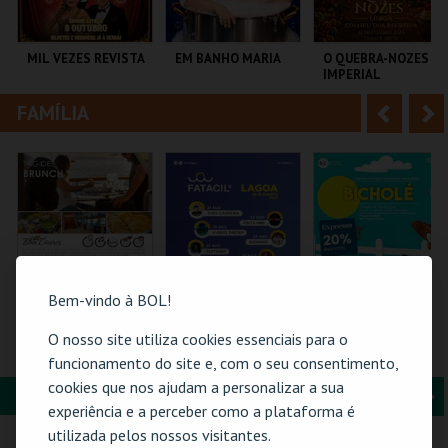
i
n
o
t
MIL VEZES REVISTA
EM BANHO MARIA
O QUEBRA-NOZES |
IMPERIAL
r
e
HERITAGE BALLET |
CLASSIC STAGE
FAMÍLIA
A
S
TEATRO POLITEAMA
C CULTURAL
COLISEU DE LISBOA
ANTÓNIO ALEIXO
n
e
t
g
MAIS INFO
MAIS INFO
MAIS INFO
e
u
COMPRAR
COMPRAR
COMPRAR
r
i
i
n
Bem-vindo à BOL!
o
t
O nosso site utiliza cookies essenciais para o
BLUE CRUISES -
PASSE GERAL |
BICHOLÉ
TÁGIDES BRUNCH |
FATACIL"26
funcionamento do site e, com o seu consentimento,
r
e
PASSEIO DE BARCO
cookies que nos ajudam a personalizar a sua
2026
FORMAÇÃO & EDUCAÇÃO
A
S
BLUE CRUISES
PARQ. FEIRAS E
BOUTIQUE DA
experiência e a perceber como a plataforma é
EXPOSIÇÕES
CULTURA
n
e
utilizada pelos nossos visitantes.