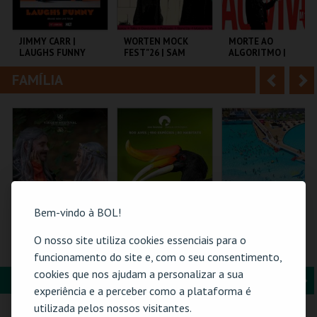
i
n
o
t
JIMMY CARR |
WORTEN MOCK
MORTE AO
LAUGHS FUNNY
FEST"26 | SAM
ALGORITMO |
r
e
MORRIL
DANIEL DUNCAN
EM PORTUGAL
FAMÍLIA
A
S
COLISEU DE LISBOA
CINEMA SÃO JORGE .
TEATRO DA
COMUNA
n
e
t
g
MAIS INFO
MAIS INFO
MAIS INFO
e
u
COMPRAR
COMPRAR
COMPRAR
r
i
i
n
Bem-vindo à BOL!
o
t
O nosso site utiliza cookies essenciais para o
FLORESTA MÁGICA
ZOO DE LOUROSA
PRAIA DAS ROCAS -
SOMBRAS 2026
funcionamento do site e, com o seu consentimento,
r
e
cookies que nos ajudam a personalizar a sua
FORMAÇÃO & EDUCAÇÃO
A
S
SANTA MARIA DA
PARQUE
PRAIA DAS ROCAS
experiência e a perceber como a plataforma é
FEIRA
ORNITOLÓGICO
n
e
utilizada pelos nossos visitantes.