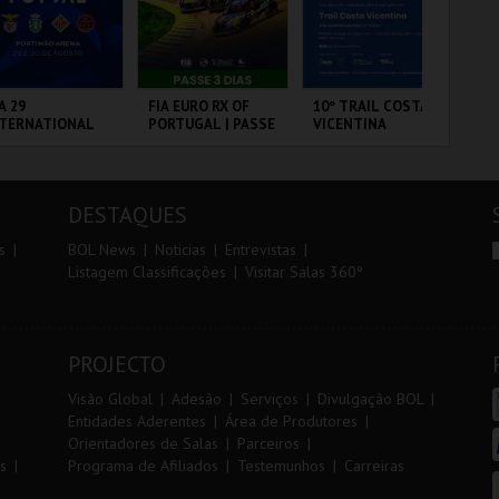
r
i
i
n
o
t
A 29
FIA EURO RX OF
10º TRAIL COSTA
FI
NTERNATIONAL
PORTUGAL | PASSE
VICENTINA
PO
r
e
ASTERS FUTSAL
3 DIAS
VIP
26 - SPORTING
 VS PALMA
RTIMÃO ARENA
CIRCUITO DE
SANTIAGO DO
CI
UTSAL
LOUSADA
CACÉM E SINES
LO
DESTAQUES
MAIS INFO
MAIS INFO
MAIS INFO
s
BOL News
Noticias
Entrevistas
Listagem Classificações
Visitar Salas 360º
COMPRAR
COMPRAR
INSCREVER
PROJECTO
Visão Global
Adesão
Serviços
Divulgação BOL
Entidades Aderentes
Área de Produtores
Orientadores de Salas
Parceiros
s
Programa de Afiliados
Testemunhos
Carreiras