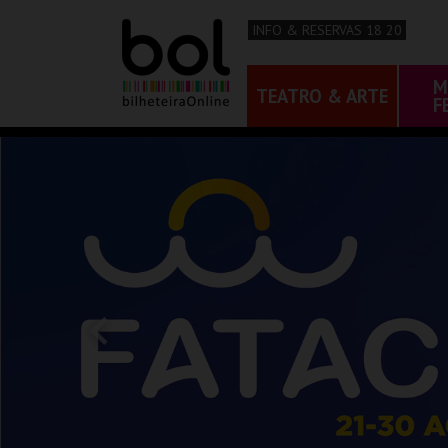
INFO & RESERVAS 18 20
M
TEATRO & ARTE
F