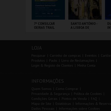
ARQUE AVENTURA
7º CONSILCAR
SANTO ANTÓNIO -
DI
OEIRAS TRAIL
A LISBOA DE
I
SANTO ANTÓNIO -
M
PERCURSO
20
CP
ARQUE
FÁBRICA DA
ML - SANTO
PO
F
RNITOLÓGICO
PÓLVORA
ANTÓNIO
LOJA
MAIS INFO
MAIS INFO
MAIS INFO
Pesquisar
Carrinho de compras
Eventos
Cartõe
Produtos
Packs
Livro de Reclamações
Login & Registo de Clientes
Minha Conta
COMPRAR
INSCREVER
COMPRAR
INFORMAÇÕES
Quem Somos
Como Comprar
Privacidade & Segurança
Política de Cookies
Condições Gerais
Pontos de Venda
FAQ
Mapa de Site
Estatísticas
Informações & Reserva
Dados Pessoais
Informações sobre Cookies