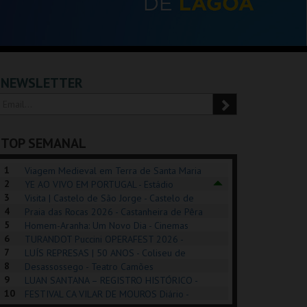
NEWSLETTER
TOP SEMANAL
1
Viagem Medieval em Terra de Santa Maria
2
2026 - Santa Maria da Feira
YE AO VIVO EM PORTUGAL - Estádio
3
Algarve
Visita | Castelo de São Jorge - Castelo de
4
São Jorge
Praia das Rocas 2026 - Castanheira de Pêra
5
Homem-Aranha: Um Novo Dia - Cinemas
6
Cinemax Penafiel
TURANDOT Puccini OPERAFEST 2026 -
REK, O MUSICAL
EXPOSIÇÕES |
PIZZA MAN OEIRAS
PÉR
7
Convento da Cartuxa
LUÍS REPRESAS | 50 ANOS - Coliseu de
EXHIBITIONS 2026
DE 
8
Lisboa
Desassossego - Teatro Camões
9
LUAN SANTANA – REGISTRO HISTÓRICO -
GUSPARK
MUSEU DO ORIENTE.
TAGUSPARK
CAS
10
Estádio da Luz
FESTIVAL CA VILAR DE MOUROS Diário -