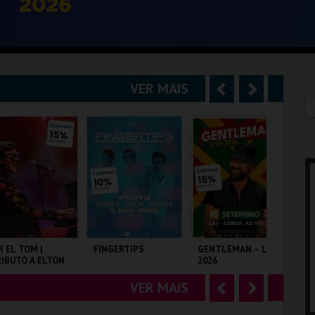
VER MAIS
A
S
n
e
t
g
e
u
r
i
i
n
o
t
R EL TOM |
FINGERTIPS
GENTLEMAN – LIVE
SH
IBUTO A ELTON
2026
r
e
OHN
VER MAIS
A
S
LISEU DE LISBOA
SUPER BOCK ARENA
LAV
TA
n
e